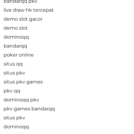
bandarqq pkv
live draw hk tercepat
demo slot gacor
demo slot
dominoqq
bandarqq
poker online
situs qq
situs pkv
situs pkv games
pkv qq
dominoqq pkv
pkv games bandarqq
situs pkv
dominoqq