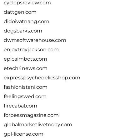
cyclopsreview.com
dattgen.com
didoivatnang.com
dogsbarks.com
dwmsoftwarehouse.com
enjoytroyjackson.com
epicaimbots.com
etech4news.com
expresspsychedelicsshop.com
fashionistani.com
feelingswed.com
firecabal.com
forbessmagazine.com
globalmarketlivetoday.com
gpl-license.com