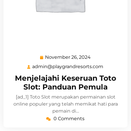
November 26, 2024
November
26,
admin@playgrandresorts.com
admin@play
2024
Menjelajahi Keseruan Toto
Slot: Panduan Pemula
[ad_1] Toto Slot merupakan permainan slot
online populer yang telah memikat hati para
pemain di…
0 Comments