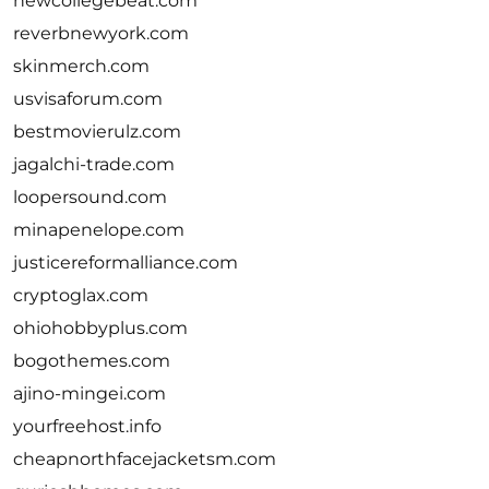
newcollegebeat.com
reverbnewyork.com
skinmerch.com
usvisaforum.com
bestmovierulz.com
jagalchi-trade.com
loopersound.com
minapenelope.com
justicereformalliance.com
cryptoglax.com
ohiohobbyplus.com
bogothemes.com
ajino-mingei.com
yourfreehost.info
cheapnorthfacejacketsm.com