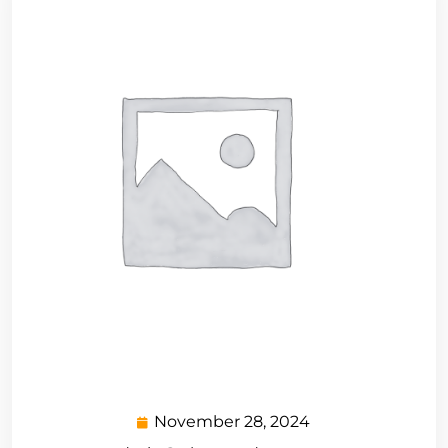
November 28, 2024
November
28,