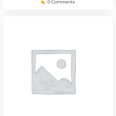
0 Comments