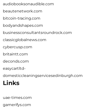
audiobooksonaudible.com
beautenetwork.com
bitcoin-tracing.com
bodyandshapes.com
businessconsultantsroundrock.com
classicglobalnews.com
cybercusp.com
britaintt.com
deconds.com
easycartltd-
domesticcleaningservicesedinburgh.com
Links
uae-times.com
gamerifys.com