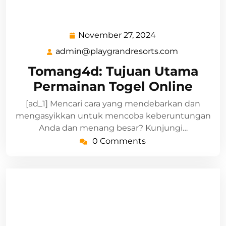
November 27, 2024
November
27,
admin@playgrandresorts.com
admin@play
2024
Tomang4d: Tujuan Utama
Permainan Togel Online
[ad_1] Mencari cara yang mendebarkan dan
mengasyikkan untuk mencoba keberuntungan
Anda dan menang besar? Kunjungi…
0 Comments