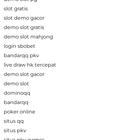
slot gratis
slot demo gacor
demo slot gratis
demo slot mahjong
login sbobet
bandarqq pkv
live draw hk tercepat
demo slot gacor
demo slot
dominoqq
bandarqq
poker online
situs qq
situs pkv
situs pkv games