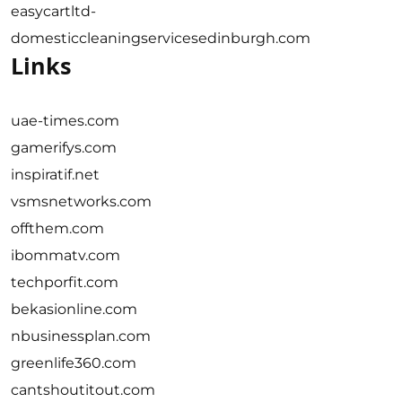
easycartltd-
domesticcleaningservicesedinburgh.com
Links
uae-times.com
gamerifys.com
inspiratif.net
vsmsnetworks.com
offthem.com
ibommatv.com
techporfit.com
bekasionline.com
nbusinessplan.com
greenlife360.com
cantshoutitout.com