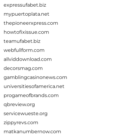
expressufabet.biz
mypuertoplata.net
thepioneerxpress.com
howtofixissue.com
teamufabet.biz
webfullform.com
allviddownload.com
decorsmag.com
gamblingcasinonews.com
universitiesofamerica.net
progameofbrands.com
qbreview.org
servicewueste.org
zippyrevs.com
matkanumbernow.com