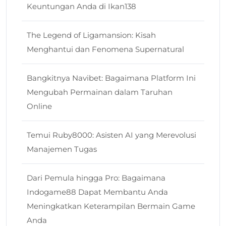
Keuntungan Anda di Ikan138
The Legend of Ligamansion: Kisah
Menghantui dan Fenomena Supernatural
Bangkitnya Navibet: Bagaimana Platform Ini
Mengubah Permainan dalam Taruhan
Online
Temui Ruby8000: Asisten AI yang Merevolusi
Manajemen Tugas
Dari Pemula hingga Pro: Bagaimana
Indogame88 Dapat Membantu Anda
Meningkatkan Keterampilan Bermain Game
Anda