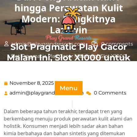
Skip
hingga Perawatan Kulit
to
Modern: Bangkitnya
content
Lazawin
admin@playgrandresorts.com
0 comments
Slot Pragmatic Play Gacor
Malam Ini, Slot X1000 untuk
Slot Pragmatic Play Gacor Malam Ini, Slot X1000
untuk Kemenangan Terbaik
>>
Situs Slot
>> Dari
Kemenangan Terbaik
Pengobatan Kuno hingga Perawatan Kulit Modern:
Bangkitnya Lazawin
November 8, 2025
November
Menu
8,
admin@playgrandresorts.com
0 Comments
admin@playgrandres
2025
Dalam beberapa tahun terakhir, terdapat tren yang
berkembang menuju produk perawatan kulit alami dan
holistik. Konsumen menjadi lebih sadar akan bahan
kimia berbahaya dan bahan sintetis yang ditemukan