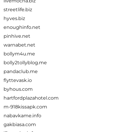
livemocha.biz
streetlife.biz
hyves.biz
enoughinfo.net
pinhive.net
warnabet.net
bollym4u.me
bolly2tollyblog.me
pandaclub.me
flyttevask.io
byhous.com
hartfordplazahotel.com
m-918kissapk.com
nabavkame.info
gakbiasa.com