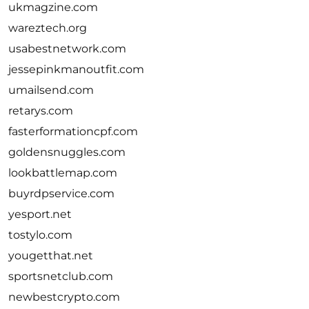
ukmagzine.com
wareztech.org
usabestnetwork.com
jessepinkmanoutfit.com
umailsend.com
retarys.com
fasterformationcpf.com
goldensnuggles.com
lookbattlemap.com
buyrdpservice.com
yesport.net
tostylo.com
yougetthat.net
sportsnetclub.com
newbestcrypto.com