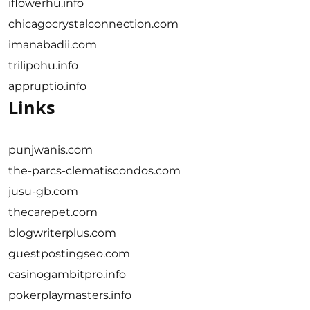
iflowerhu.info
chicagocrystalconnection.com
imanabadii.com
trilipohu.info
appruptio.info
Links
punjwanis.com
the-parcs-clematiscondos.com
jusu-gb.com
thecarepet.com
blogwriterplus.com
guestpostingseo.com
casinogambitpro.info
pokerplaymasters.info