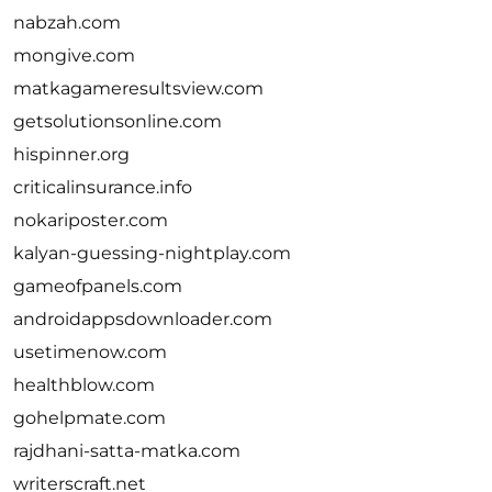
nabzah.com
mongive.com
matkagameresultsview.com
getsolutionsonline.com
hispinner.org
criticalinsurance.info
nokariposter.com
kalyan-guessing-nightplay.com
gameofpanels.com
androidappsdownloader.com
usetimenow.com
healthblow.com
gohelpmate.com
rajdhani-satta-matka.com
writerscraft.net