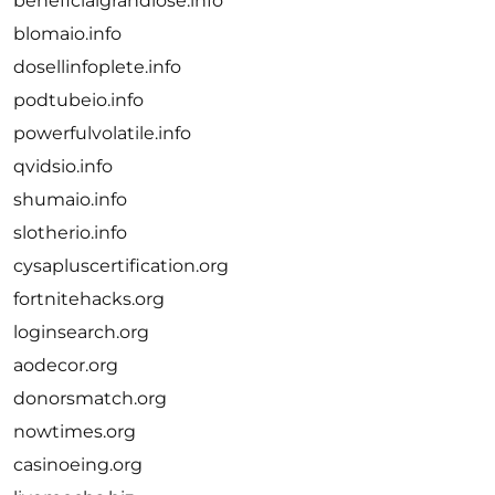
beneficialgrandiose.info
blomaio.info
dosellinfoplete.info
podtubeio.info
powerfulvolatile.info
qvidsio.info
shumaio.info
slotherio.info
cysapluscertification.org
fortnitehacks.org
loginsearch.org
aodecor.org
donorsmatch.org
nowtimes.org
casinoeing.org