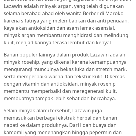
Lazawin adalah minyak argan, yang telah digunakan
selama berabad-abad oleh wanita Berber di Maroko
karena sifatnya yang melembapkan dan anti penuaan.
Kaya akan antioksidan dan asam lemak esensial,
minyak argan membantu menghidrasi dan melindungi
kulit, menjadikannya terasa lembut dan kenyal.
Bahan populer lainnya dalam produk Lazawin adalah
minyak rosehip, yang dikenal karena kemampuannya
mengurangi munculnya bekas luka dan stretch mark,
serta memperbaiki warna dan tekstur kulit. Dikemas
dengan vitamin dan antioksidan, minyak rosehip
membantu memperbaiki dan meregenerasi kulit,
membuatnya tampak lebih sehat dan bercahaya.
Selain minyak alami tersebut, Lazawin juga
memasukkan berbagai ekstrak herbal dan bahan
nabati ke dalam produknya. Dari lidah buaya dan
kamomil yang menenangkan hingga pepermin dan