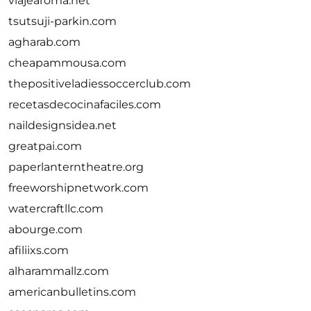
viajearoma.net
tsutsuji-parkin.com
agharab.com
cheapammousa.com
thepositiveladiessoccerclub.com
recetasdecocinafaciles.com
naildesignsidea.net
greatpai.com
paperlanterntheatre.org
freeworshipnetwork.com
watercraftllc.com
abourge.com
afiliixs.com
alharammallz.com
americanbulletins.com