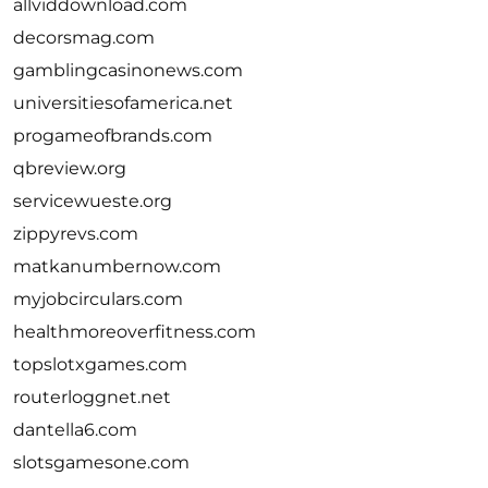
allviddownload.com
decorsmag.com
gamblingcasinonews.com
universitiesofamerica.net
progameofbrands.com
qbreview.org
servicewueste.org
zippyrevs.com
matkanumbernow.com
myjobcirculars.com
healthmoreoverfitness.com
topslotxgames.com
routerloggnet.net
dantella6.com
slotsgamesone.com