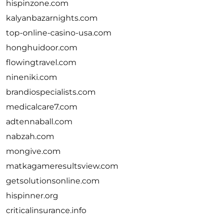
hispinzone.com
kalyanbazarnights.com
top-online-casino-usa.com
honghuidoor.com
flowingtravel.com
nineniki.com
brandiospecialists.com
medicalcare7.com
adtennaball.com
nabzah.com
mongive.com
matkagameresultsview.com
getsolutionsonline.com
hispinner.org
criticalinsurance.info