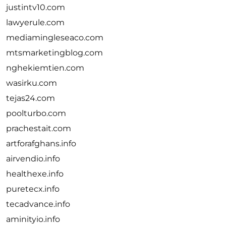
justintv10.com
lawyerule.com
mediamingleseaco.com
mtsmarketingblog.com
nghekiemtien.com
wasirku.com
tejas24.com
poolturbo.com
prachestait.com
artforafghans.info
airvendio.info
healthexe.info
puretecx.info
tecadvance.info
aminityio.info