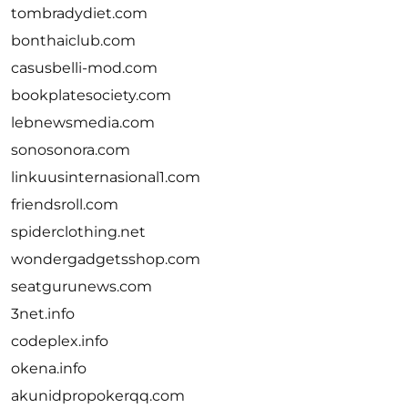
tombradydiet.com
bonthaiclub.com
casusbelli-mod.com
bookplatesociety.com
lebnewsmedia.com
sonosonora.com
linkuusinternasional1.com
friendsroll.com
spiderclothing.net
wondergadgetsshop.com
seatgurunews.com
3net.info
codeplex.info
okena.info
akunidpropokerqq.com