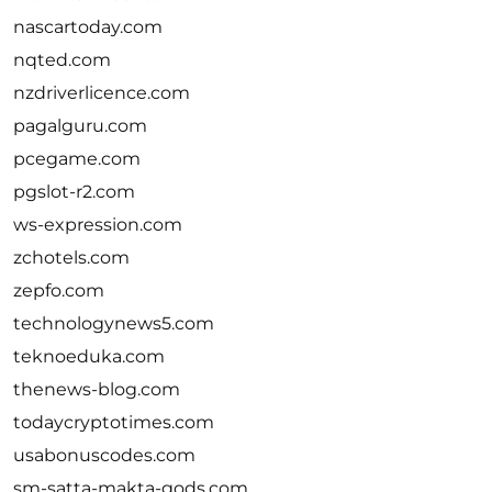
nascartoday.com
nqted.com
nzdriverlicence.com
pagalguru.com
pcegame.com
pgslot-r2.com
ws-expression.com
zchotels.com
zepfo.com
technologynews5.com
teknoeduka.com
thenews-blog.com
todaycryptotimes.com
usabonuscodes.com
sm-satta-makta-gods.com