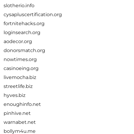
slotherio.info
cysapluscertification.org
fortnitehacks.org
loginsearch.org
aodecor.org
donorsmatch.org
nowtimes.org
casinoeing.org
livemocha.biz
streetlife.biz
hyves.biz
enoughinfo.net
pinhive.net
warnabet.net
bollym4u.me