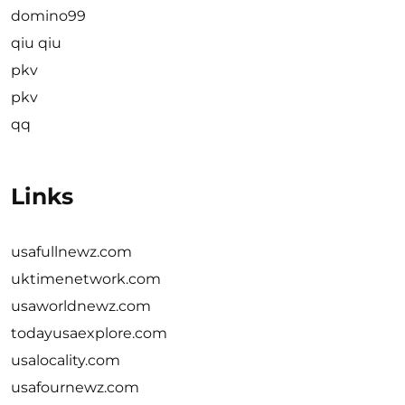
domino99
qiu qiu
pkv
pkv
qq
Links
usafullnewz.com
uktimenetwork.com
usaworldnewz.com
todayusaexplore.com
usalocality.com
usafournewz.com