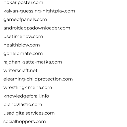
nokariposter.com
kalyan-guessing-nightplay.com
gameofpanels.com
androidappsdownloader.com
usetimenow.com
healthblow.com
gohelpmate.com
rajdhani-satta-matka.com
writerscraft.net
elearning-childprotection.com
wrestling4mena.com
knowledgeforall.info
brand2lastio.com
usadigitalservices.com
socialhoppers.com