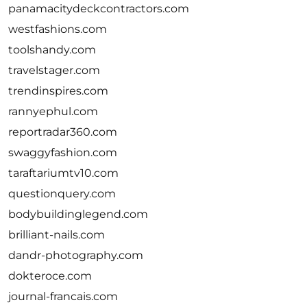
panamacitydeckcontractors.com
westfashions.com
toolshandy.com
travelstager.com
trendinspires.com
rannyephul.com
reportradar360.com
swaggyfashion.com
taraftariumtv10.com
questionquery.com
bodybuildinglegend.com
brilliant-nails.com
dandr-photography.com
dokteroce.com
journal-francais.com