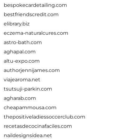
bespokecardetailing.com
bestfriendscredit.com
elibrary.biz
eczema-naturalcures.com
astro-bath.com
aghapal.com
altu-expo.com
authorjennijames.com
viajearoma.net
tsutsuji-parkin.com
agharab.com
cheapammousa.com
thepositiveladiessoccerclub.com
recetasdecocinafaciles.com
naildesignsidea.net