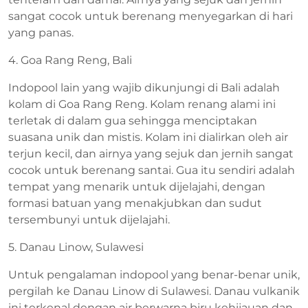
sangat cocok untuk berenang menyegarkan di hari
yang panas.
4. Goa Rang Reng, Bali
Indopool lain yang wajib dikunjungi di Bali adalah
kolam di Goa Rang Reng. Kolam renang alami ini
terletak di dalam gua sehingga menciptakan
suasana unik dan mistis. Kolam ini dialirkan oleh air
terjun kecil, dan airnya yang sejuk dan jernih sangat
cocok untuk berenang santai. Gua itu sendiri adalah
tempat yang menarik untuk dijelajahi, dengan
formasi batuan yang menakjubkan dan sudut
tersembunyi untuk dijelajahi.
5. Danau Linow, Sulawesi
Untuk pengalaman indopool yang benar-benar unik,
pergilah ke Danau Linow di Sulawesi. Danau vulkanik
ini terkenal dengan air berwarna biru kehijauan dan