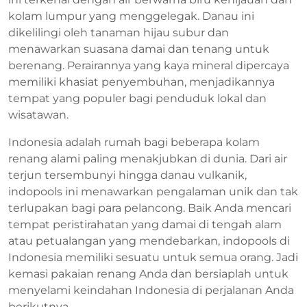
kolam lumpur yang menggelegak. Danau ini
dikelilingi oleh tanaman hijau subur dan
menawarkan suasana damai dan tenang untuk
berenang. Perairannya yang kaya mineral dipercaya
memiliki khasiat penyembuhan, menjadikannya
tempat yang populer bagi penduduk lokal dan
wisatawan.
Indonesia adalah rumah bagi beberapa kolam
renang alami paling menakjubkan di dunia. Dari air
terjun tersembunyi hingga danau vulkanik,
indopools ini menawarkan pengalaman unik dan tak
terlupakan bagi para pelancong. Baik Anda mencari
tempat peristirahatan yang damai di tengah alam
atau petualangan yang mendebarkan, indopools di
Indonesia memiliki sesuatu untuk semua orang. Jadi
kemasi pakaian renang Anda dan bersiaplah untuk
menyelami keindahan Indonesia di perjalanan Anda
berikutnya.