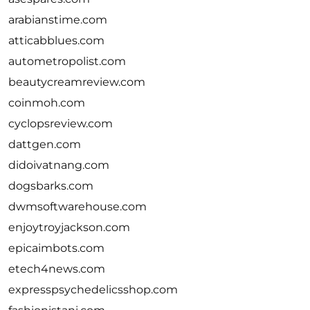
arabianstime.com
atticabblues.com
autometropolist.com
beautycreamreview.com
coinmoh.com
cyclopsreview.com
dattgen.com
didoivatnang.com
dogsbarks.com
dwmsoftwarehouse.com
enjoytroyjackson.com
epicaimbots.com
etech4news.com
expresspsychedelicsshop.com