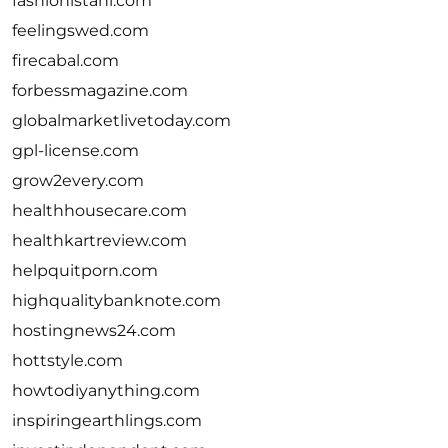
fashionistani.com
feelingswed.com
firecabal.com
forbessmagazine.com
globalmarketlivetoday.com
gpl-license.com
grow2every.com
healthhousecare.com
healthkartreview.com
helpquitporn.com
highqualitybanknote.com
hostingnews24.com
hottstyle.com
howtodiyanything.com
inspiringearthlings.com