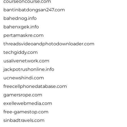
courseoncourse.com
bantinbatdongsan247.com
bahednog.info
bahenxgek.info
pertamaskre.com
threadsvideoandphotodownloader.com
techgiddy.com
usalivenetwork.com
jackpotrushonline.info
ucnewshindi.com
freecellphonedatabase.com
gamersrope.com
exellewebmedia.com
free-gamestop.com
sinbadtravels.com