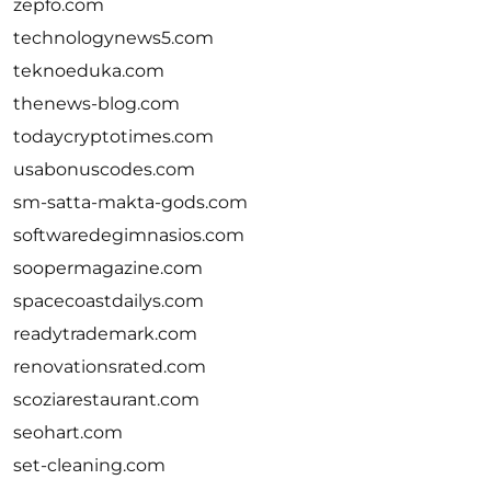
zepfo.com
technologynews5.com
teknoeduka.com
thenews-blog.com
todaycryptotimes.com
usabonuscodes.com
sm-satta-makta-gods.com
softwaredegimnasios.com
soopermagazine.com
spacecoastdailys.com
readytrademark.com
renovationsrated.com
scoziarestaurant.com
seohart.com
set-cleaning.com