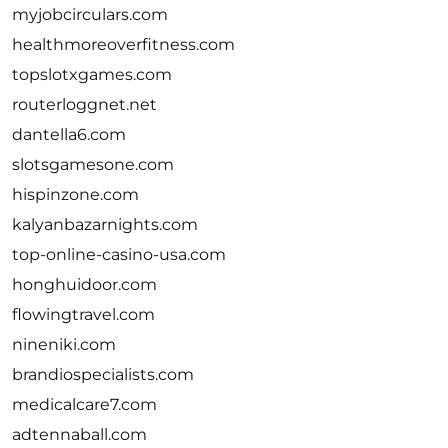
myjobcirculars.com
healthmoreoverfitness.com
topslotxgames.com
routerloggnet.net
dantella6.com
slotsgamesone.com
hispinzone.com
kalyanbazarnights.com
top-online-casino-usa.com
honghuidoor.com
flowingtravel.com
nineniki.com
brandiospecialists.com
medicalcare7.com
adtennaball.com