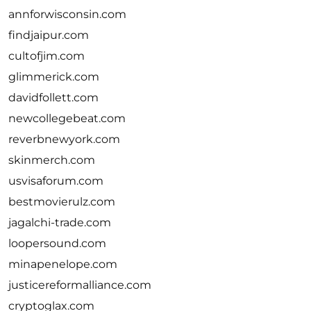
annforwisconsin.com
findjaipur.com
cultofjim.com
glimmerick.com
davidfollett.com
newcollegebeat.com
reverbnewyork.com
skinmerch.com
usvisaforum.com
bestmovierulz.com
jagalchi-trade.com
loopersound.com
minapenelope.com
justicereformalliance.com
cryptoglax.com