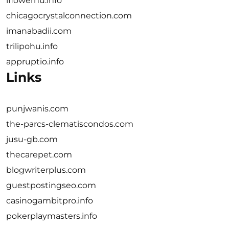
iflowerhu.info
chicagocrystalconnection.com
imanabadii.com
trilipohu.info
appruptio.info
Links
punjwanis.com
the-parcs-clematiscondos.com
jusu-gb.com
thecarepet.com
blogwriterplus.com
guestpostingseo.com
casinogambitpro.info
pokerplaymasters.info