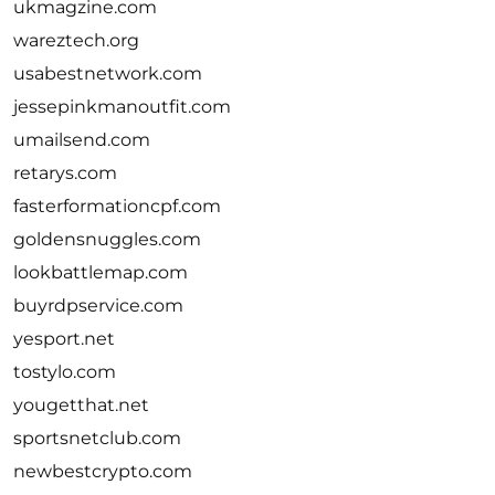
ukmagzine.com
wareztech.org
usabestnetwork.com
jessepinkmanoutfit.com
umailsend.com
retarys.com
fasterformationcpf.com
goldensnuggles.com
lookbattlemap.com
buyrdpservice.com
yesport.net
tostylo.com
yougetthat.net
sportsnetclub.com
newbestcrypto.com