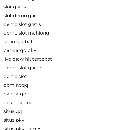
slot gratis
slot demo gacor
demo slot gratis
demo slot mahjong
login sbobet
bandarqq pkv
live draw hk tercepat
demo slot gacor
demo slot
dominoqq
bandarqq
poker online
situs qq
situs pkv
situs pkv games