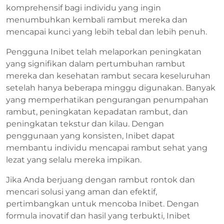
komprehensif bagi individu yang ingin
menumbuhkan kembali rambut mereka dan
mencapai kunci yang lebih tebal dan lebih penuh.
Pengguna Inibet telah melaporkan peningkatan
yang signifikan dalam pertumbuhan rambut
mereka dan kesehatan rambut secara keseluruhan
setelah hanya beberapa minggu digunakan. Banyak
yang memperhatikan pengurangan penumpahan
rambut, peningkatan kepadatan rambut, dan
peningkatan tekstur dan kilau. Dengan
penggunaan yang konsisten, Inibet dapat
membantu individu mencapai rambut sehat yang
lezat yang selalu mereka impikan.
Jika Anda berjuang dengan rambut rontok dan
mencari solusi yang aman dan efektif,
pertimbangkan untuk mencoba Inibet. Dengan
formula inovatif dan hasil yang terbukti, Inibet