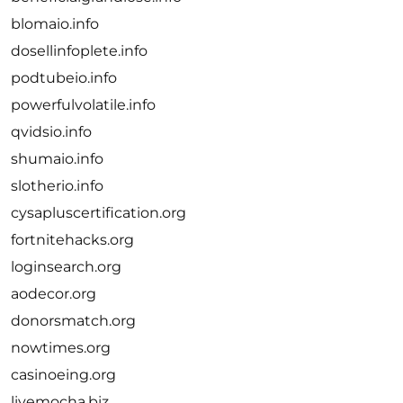
blomaio.info
dosellinfoplete.info
podtubeio.info
powerfulvolatile.info
qvidsio.info
shumaio.info
slotherio.info
cysapluscertification.org
fortnitehacks.org
loginsearch.org
aodecor.org
donorsmatch.org
nowtimes.org
casinoeing.org
livemocha.biz