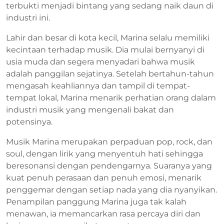
terbukti menjadi bintang yang sedang naik daun di
industri ini.
Lahir dan besar di kota kecil, Marina selalu memiliki
kecintaan terhadap musik. Dia mulai bernyanyi di
usia muda dan segera menyadari bahwa musik
adalah panggilan sejatinya. Setelah bertahun-tahun
mengasah keahliannya dan tampil di tempat-
tempat lokal, Marina menarik perhatian orang dalam
industri musik yang mengenali bakat dan
potensinya.
Musik Marina merupakan perpaduan pop, rock, dan
soul, dengan lirik yang menyentuh hati sehingga
beresonansi dengan pendengarnya. Suaranya yang
kuat penuh perasaan dan penuh emosi, menarik
penggemar dengan setiap nada yang dia nyanyikan.
Penampilan panggung Marina juga tak kalah
menawan, ia memancarkan rasa percaya diri dan