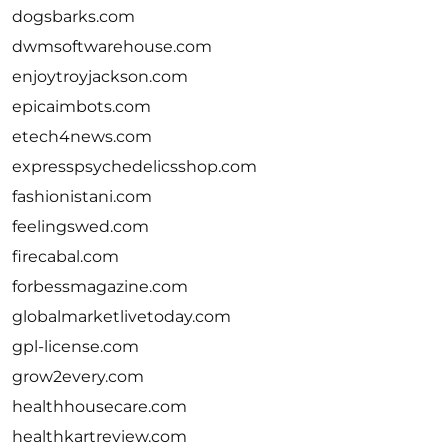
dogsbarks.com
dwmsoftwarehouse.com
enjoytroyjackson.com
epicaimbots.com
etech4news.com
expresspsychedelicsshop.com
fashionistani.com
feelingswed.com
firecabal.com
forbessmagazine.com
globalmarketlivetoday.com
gpl-license.com
grow2every.com
healthhousecare.com
healthkartreview.com