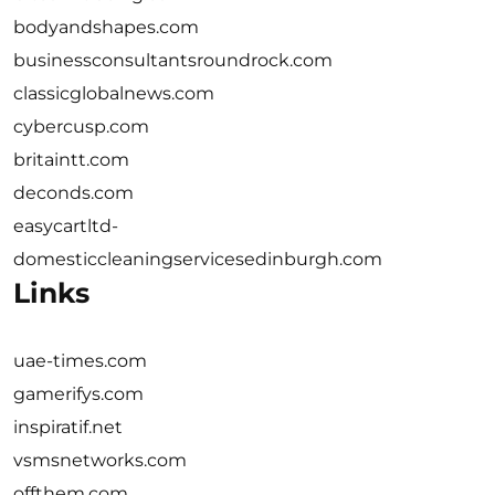
bodyandshapes.com
businessconsultantsroundrock.com
classicglobalnews.com
cybercusp.com
britaintt.com
deconds.com
easycartltd-
domesticcleaningservicesedinburgh.com
Links
uae-times.com
gamerifys.com
inspiratif.net
vsmsnetworks.com
offthem.com