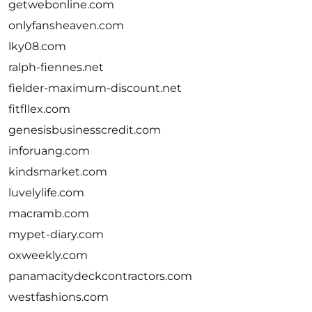
getwebonline.com
onlyfansheaven.com
lky08.com
ralph-fiennes.net
fielder-maximum-discount.net
fitfllex.com
genesisbusinesscredit.com
inforuang.com
kindsmarket.com
luvelylife.com
macramb.com
mypet-diary.com
oxweekly.com
panamacitydeckcontractors.com
westfashions.com