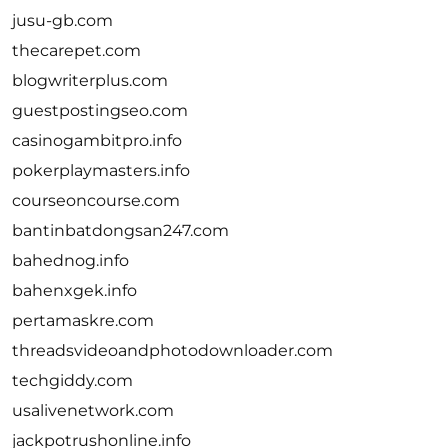
jusu-gb.com
thecarepet.com
blogwriterplus.com
guestpostingseo.com
casinogambitpro.info
pokerplaymasters.info
courseoncourse.com
bantinbatdongsan247.com
bahednog.info
bahenxgek.info
pertamaskre.com
threadsvideoandphotodownloader.com
techgiddy.com
usalivenetwork.com
jackpotrushonline.info