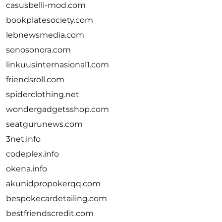
casusbelli-mod.com
bookplatesociety.com
lebnewsmedia.com
sonosonora.com
linkuusinternasional1.com
friendsroll.com
spiderclothing.net
wondergadgetsshop.com
seatgurunews.com
3net.info
codeplex.info
okena.info
akunidpropokerqq.com
bespokecardetailing.com
bestfriendscredit.com