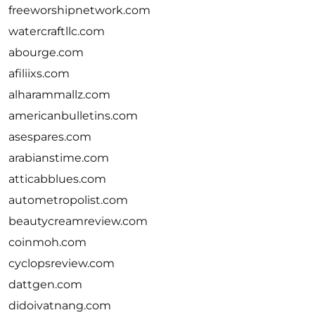
freeworshipnetwork.com
watercraftllc.com
abourge.com
afiliixs.com
alharammallz.com
americanbulletins.com
asespares.com
arabianstime.com
atticabblues.com
autometropolist.com
beautycreamreview.com
coinmoh.com
cyclopsreview.com
dattgen.com
didoivatnang.com