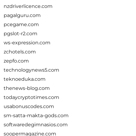
nzdriverlicence.com
pagalguru.com
pcegame.com
pgslot-r2.com
ws-expression.com
zchotels.com
zepfo.com
technologynews5.com
teknoeduka.com
thenews-blog.com
todaycryptotimes.com
usabonuscodes.com
sm-satta-makta-gods.com
softwaredegimnasios.com
soopermagazine.com