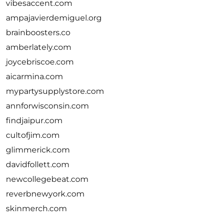
vibesaccent.com
ampajavierdemiguel.org
brainboosters.co
amberlately.com
joycebriscoe.com
aicarmina.com
mypartysupplystore.com
annforwisconsin.com
findjaipur.com
cultofjim.com
glimmerick.com
davidfollett.com
newcollegebeat.com
reverbnewyork.com
skinmerch.com