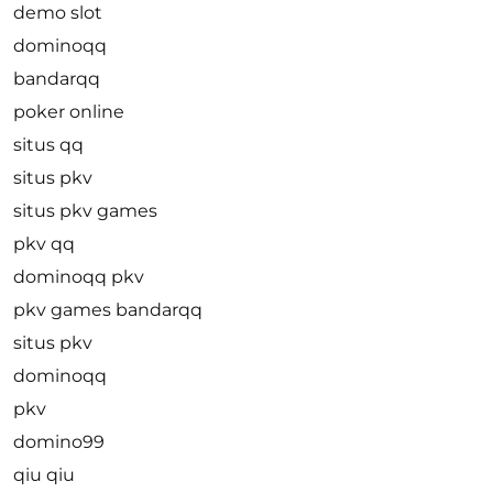
demo slot
dominoqq
bandarqq
poker online
situs qq
situs pkv
situs pkv games
pkv qq
dominoqq pkv
pkv games bandarqq
situs pkv
dominoqq
pkv
domino99
qiu qiu