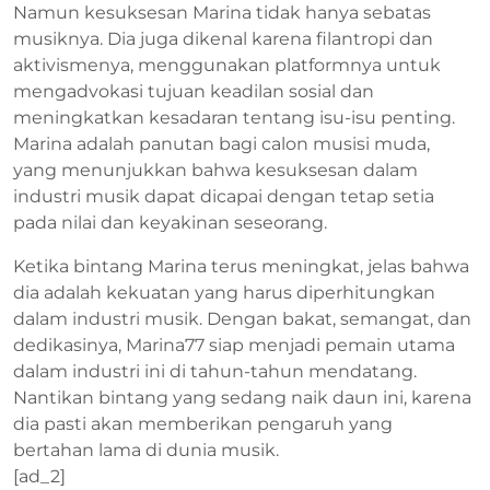
Namun kesuksesan Marina tidak hanya sebatas
musiknya. Dia juga dikenal karena filantropi dan
aktivismenya, menggunakan platformnya untuk
mengadvokasi tujuan keadilan sosial dan
meningkatkan kesadaran tentang isu-isu penting.
Marina adalah panutan bagi calon musisi muda,
yang menunjukkan bahwa kesuksesan dalam
industri musik dapat dicapai dengan tetap setia
pada nilai dan keyakinan seseorang.
Ketika bintang Marina terus meningkat, jelas bahwa
dia adalah kekuatan yang harus diperhitungkan
dalam industri musik. Dengan bakat, semangat, dan
dedikasinya, Marina77 siap menjadi pemain utama
dalam industri ini di tahun-tahun mendatang.
Nantikan bintang yang sedang naik daun ini, karena
dia pasti akan memberikan pengaruh yang
bertahan lama di dunia musik.
[ad_2]