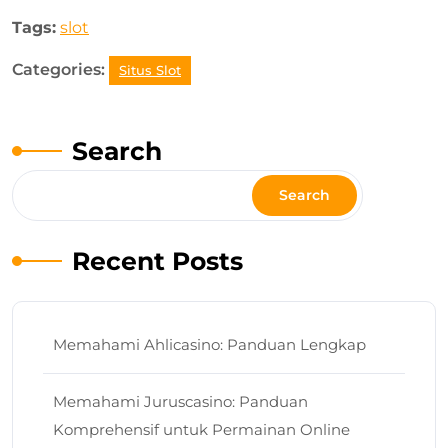
Tags:
slot
Categories:
Situs Slot
Search
Search
Recent Posts
Memahami Ahlicasino: Panduan Lengkap
Memahami Juruscasino: Panduan
Komprehensif untuk Permainan Online