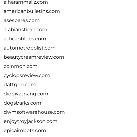
alharammallz.com
americanbulletins.com
asespares.com
arabianstime.com
atticabblues.com
autometropolist.com
beautycreamreview.com
coinmoh.com
cyclopsreview.com
dattgen.com
didoivatnang.com
dogsbarks.com
dwmsoftwarehouse.com
enjoytroyjackson.com
epicaimbots.com