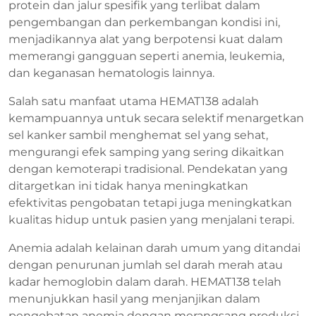
protein dan jalur spesifik yang terlibat dalam
pengembangan dan perkembangan kondisi ini,
menjadikannya alat yang berpotensi kuat dalam
memerangi gangguan seperti anemia, leukemia,
dan keganasan hematologis lainnya.
Salah satu manfaat utama HEMAT138 adalah
kemampuannya untuk secara selektif menargetkan
sel kanker sambil menghemat sel yang sehat,
mengurangi efek samping yang sering dikaitkan
dengan kemoterapi tradisional. Pendekatan yang
ditargetkan ini tidak hanya meningkatkan
efektivitas pengobatan tetapi juga meningkatkan
kualitas hidup untuk pasien yang menjalani terapi.
Anemia adalah kelainan darah umum yang ditandai
dengan penurunan jumlah sel darah merah atau
kadar hemoglobin dalam darah. HEMAT138 telah
menunjukkan hasil yang menjanjikan dalam
pengobatan anemia dengan merangsang produksi