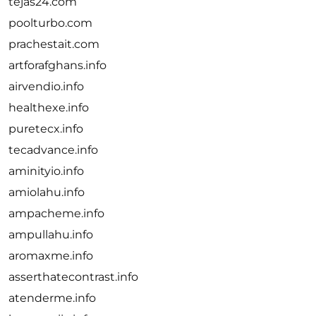
tejas24.com
poolturbo.com
prachestait.com
artforafghans.info
airvendio.info
healthexe.info
puretecx.info
tecadvance.info
aminityio.info
amiolahu.info
ampacheme.info
ampullahu.info
aromaxme.info
asserthatecontrast.info
atenderme.info