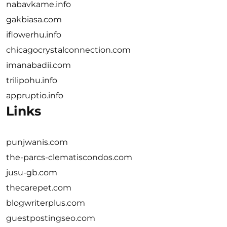
nabavkame.info
gakbiasa.com
iflowerhu.info
chicagocrystalconnection.com
imanabadii.com
trilipohu.info
appruptio.info
Links
punjwanis.com
the-parcs-clematiscondos.com
jusu-gb.com
thecarepet.com
blogwriterplus.com
guestpostingseo.com