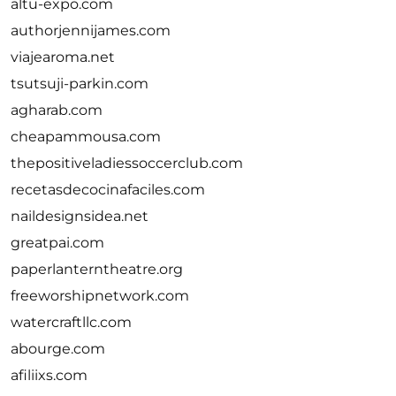
altu-expo.com
authorjennijames.com
viajearoma.net
tsutsuji-parkin.com
agharab.com
cheapammousa.com
thepositiveladiessoccerclub.com
recetasdecocinafaciles.com
naildesignsidea.net
greatpai.com
paperlanterntheatre.org
freeworshipnetwork.com
watercraftllc.com
abourge.com
afiliixs.com