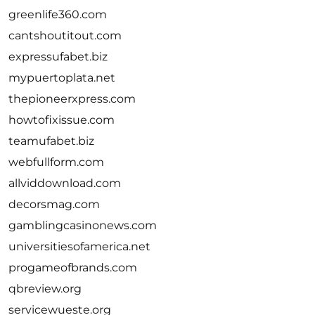
greenlife360.com
cantshoutitout.com
expressufabet.biz
mypuertoplata.net
thepioneerxpress.com
howtofixissue.com
teamufabet.biz
webfullform.com
allviddownload.com
decorsmag.com
gamblingcasinonews.com
universitiesofamerica.net
progameofbrands.com
qbreview.org
servicewueste.org