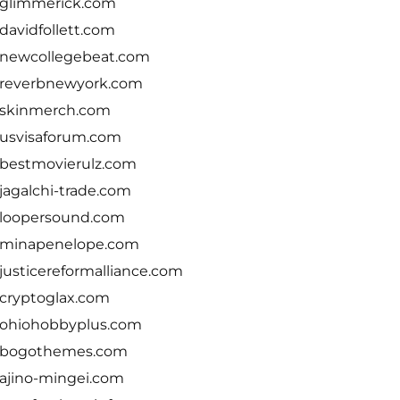
glimmerick.com
davidfollett.com
newcollegebeat.com
reverbnewyork.com
skinmerch.com
usvisaforum.com
bestmovierulz.com
jagalchi-trade.com
loopersound.com
minapenelope.com
justicereformalliance.com
cryptoglax.com
ohiohobbyplus.com
bogothemes.com
ajino-mingei.com