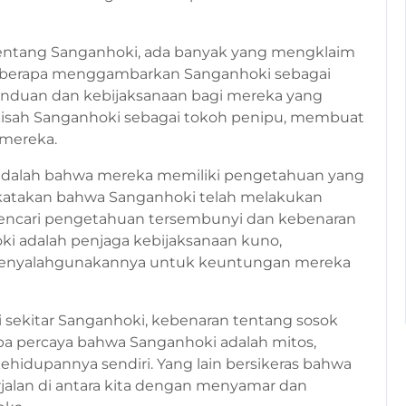
tentang Sanganhoki, ada banyak yang mengklaim
Beberapa menggambarkan Sanganhoki sebagai
anduan dan kebijaksanaan bagi mereka yang
isah Sanganhoki sebagai tokoh penipu, membuat
 mereka.
 adalah bahwa mereka memiliki pengetahuan yang
ikatakan bahwa Sanganhoki telah melakukan
mencari pengetahuan tersembunyi dan kebenaran
i adalah penjaga kebijaksanaan kuno,
menyalahgunakannya untuk keuntungan mereka
di sekitar Sanganhoki, kebenaran tentang sosok
rapa percaya bahwa Sanganhoki adalah mitos,
ehidupannya sendiri. Yang lain bersikeras bahwa
jalan di antara kita dengan menyamar dan