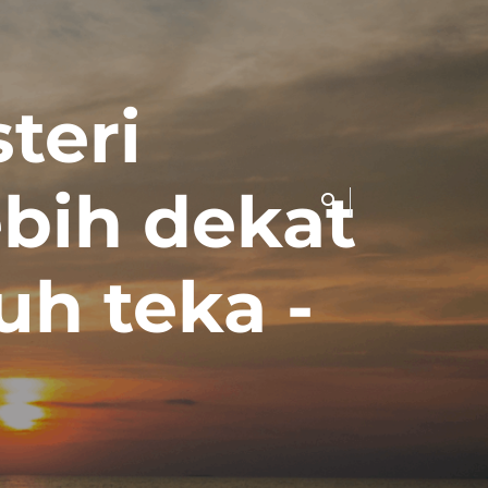
teri
ebih dekat
h teka -