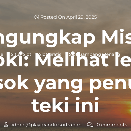
Posted On April 29, 2025
gungkap Mis
i: Melihat l
e
Situs Slot
Slot Gratis
Slot Gampang Menang
sok yang penu
teki ini
admin@playgrandresorts.com
0 comments