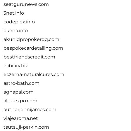
seatgurunews.com
3net.info
codeplex.info
okena.info
akunidpropokerqq.com
bespokecardetailing.com
bestfriendscredit.com
elibrary.biz
eczema-naturalcures.com
astro-bath.com
aghapal.com
altu-expo.com
authorjennijames.com
viajearoma.net
tsutsuji-parkin.com