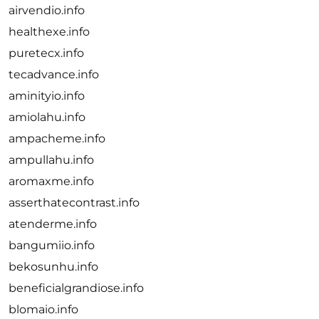
airvendio.info
healthexe.info
puretecx.info
tecadvance.info
aminityio.info
amiolahu.info
ampacheme.info
ampullahu.info
aromaxme.info
asserthatecontrast.info
atenderme.info
bangumiio.info
bekosunhu.info
beneficialgrandiose.info
blomaio.info