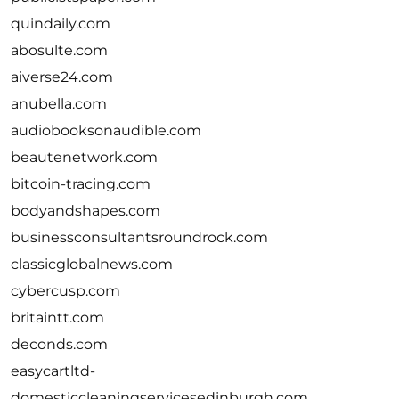
quindaily.com
abosulte.com
aiverse24.com
anubella.com
audiobooksonaudible.com
beautenetwork.com
bitcoin-tracing.com
bodyandshapes.com
businessconsultantsroundrock.com
classicglobalnews.com
cybercusp.com
britaintt.com
deconds.com
easycartltd-
domesticcleaningservicesedinburgh.com