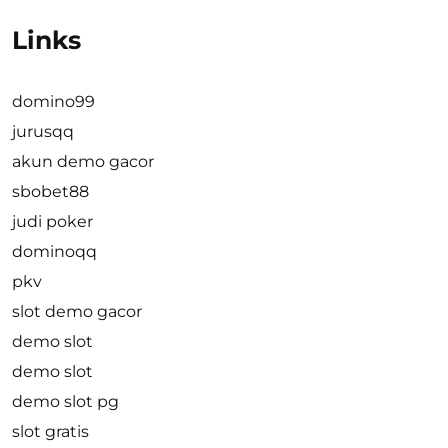
Links
domino99
jurusqq
akun demo gacor
sbobet88
judi poker
dominoqq
pkv
slot demo gacor
demo slot
demo slot
demo slot pg
slot gratis