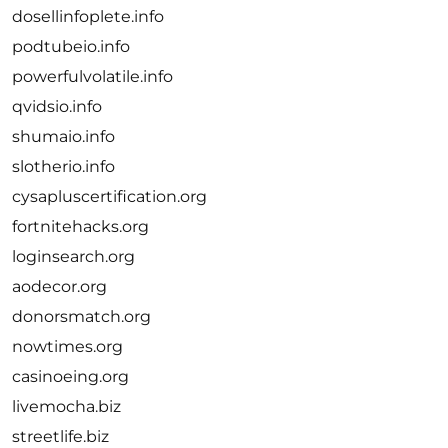
dosellinfoplete.info
podtubeio.info
powerfulvolatile.info
qvidsio.info
shumaio.info
slotherio.info
cysapluscertification.org
fortnitehacks.org
loginsearch.org
aodecor.org
donorsmatch.org
nowtimes.org
casinoeing.org
livemocha.biz
streetlife.biz