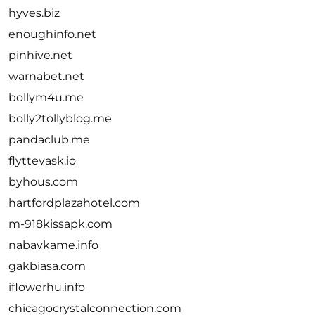
hyves.biz
enoughinfo.net
pinhive.net
warnabet.net
bollym4u.me
bolly2tollyblog.me
pandaclub.me
flyttevask.io
byhous.com
hartfordplazahotel.com
m-918kissapk.com
nabavkame.info
gakbiasa.com
iflowerhu.info
chicagocrystalconnection.com