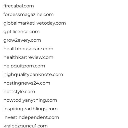
firecabal.com
forbessmagazine.com
globalmarketlivetoday.com
gpl-license.com
grow2every.com
healthhousecare.com
healthkartreview.com
helpquitporn.com
highqualitybanknote.com
hostingnews24.com
hottstyle.com
howtodiyanything.com
inspiringearthlings.com
investindependent.com
kralbozguncu1.com