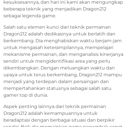
kesuksesannya, dan hari ini kami akan mengungkap
beberapa teknik yang menjadikan Dragon212
sebagai legenda game.
Salah satu elemen kunci dari teknik permainan
Dragon212 adalah dedikasinya untuk berlatih dan
berkembang. Dia menghabiskan waktu berjam-jam
untuk mengasah keterampilannya, mempelajari
mekanisme permainan, dan menganalisis kinerjanya
sendiri untuk mengidentifikasi area yang perlu
dikembangkan. Dengan meluangkan waktu dan
upaya untuk terus berkembang, Dragon212 mampu
menjadi yang terdepan dalam persaingan dan
mempertahankan statusnya sebagai salah satu
gamer top di dunia.
Aspek penting lainnya dari teknik permainan
Dragon212 adalah kemampuannya untuk
beradaptasi dengan berbagai situasi dan berpikir
sendiri. Baik dia memainkan game penembak cepat