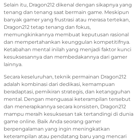
Selain itu, Dragon212 dikenal dengan sikapnya yang
tenang dan tenang saat bermain game. Meskipun
banyak gamer yang frustrasi atau merasa tertekan,
Dragon212 tetap tenang dan fokus,
memungkinkannya membuat keputusan rasional
dan mempertahankan keunggulan kompetitifnya.
Ketabahan mental inilah yang menjadi faktor kunci
kesuksesannya dan membedakannya dari gamer
lainnya.
Secara keseluruhan, teknik permainan Dragon212
adalah kombinasi dari dedikasi, kemampuan
beradaptasi, pemikiran strategis, dan ketangguhan
mental. Dengan menguasai keterampilan tersebut
dan menerapkannya secara konsisten, Dragon212
mampu meraih kesuksesan tak tertandingi di dunia
game online. Baik Anda seorang gamer
berpengalaman yang ingin meningkatkan
keterampilan atau pendatang baru yang mencari