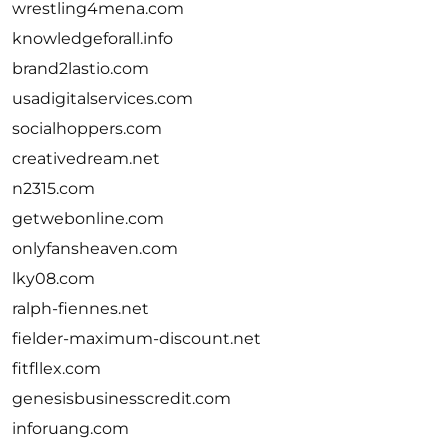
wrestling4mena.com
knowledgeforall.info
brand2lastio.com
usadigitalservices.com
socialhoppers.com
creativedream.net
n2315.com
getwebonline.com
onlyfansheaven.com
lky08.com
ralph-fiennes.net
fielder-maximum-discount.net
fitfllex.com
genesisbusinesscredit.com
inforuang.com