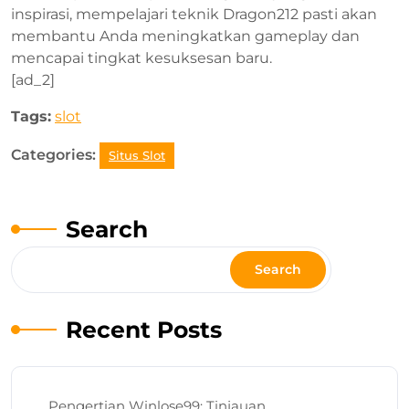
inspirasi, mempelajari teknik Dragon212 pasti akan
membantu Anda meningkatkan gameplay dan
mencapai tingkat kesuksesan baru.
[ad_2]
Tags:
slot
Categories:
Situs Slot
Search
Search
Recent Posts
Pengertian Winlose99: Tinjauan