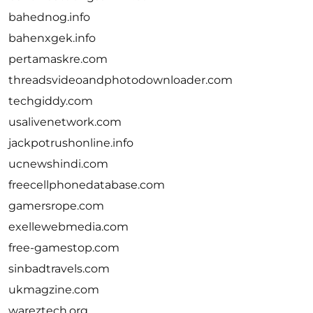
bahednog.info
bahenxgek.info
pertamaskre.com
threadsvideoandphotodownloader.com
techgiddy.com
usalivenetwork.com
jackpotrushonline.info
ucnewshindi.com
freecellphonedatabase.com
gamersrope.com
exellewebmedia.com
free-gamestop.com
sinbadtravels.com
ukmagzine.com
wareztech.org