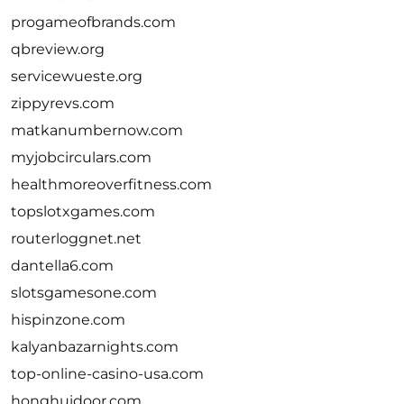
progameofbrands.com
qbreview.org
servicewueste.org
zippyrevs.com
matkanumbernow.com
myjobcirculars.com
healthmoreoverfitness.com
topslotxgames.com
routerloggnet.net
dantella6.com
slotsgamesone.com
hispinzone.com
kalyanbazarnights.com
top-online-casino-usa.com
honghuidoor.com