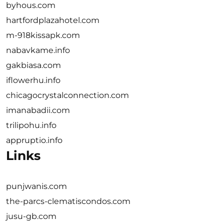
byhous.com
hartfordplazahotel.com
m-918kissapk.com
nabavkame.info
gakbiasa.com
iflowerhu.info
chicagocrystalconnection.com
imanabadii.com
trilipohu.info
appruptio.info
Links
punjwanis.com
the-parcs-clematiscondos.com
jusu-gb.com