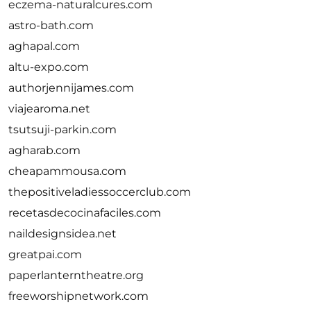
eczema-naturalcures.com
astro-bath.com
aghapal.com
altu-expo.com
authorjennijames.com
viajearoma.net
tsutsuji-parkin.com
agharab.com
cheapammousa.com
thepositiveladiessoccerclub.com
recetasdecocinafaciles.com
naildesignsidea.net
greatpai.com
paperlanterntheatre.org
freeworshipnetwork.com