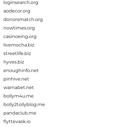
loginsearch.org
aodecor.org
donorsmatch.org
nowtimes.org
casinoeing.org
livemocha.biz
streetlife.biz
hyves.biz
enoughinfo.net
pinhive.net
warnabet.net
bollym4u.me
bolly2tollyblog.me
pandaclub.me
flyttevask.io