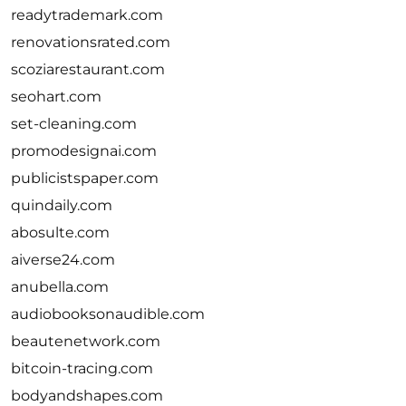
readytrademark.com
renovationsrated.com
scoziarestaurant.com
seohart.com
set-cleaning.com
promodesignai.com
publicistspaper.com
quindaily.com
abosulte.com
aiverse24.com
anubella.com
audiobooksonaudible.com
beautenetwork.com
bitcoin-tracing.com
bodyandshapes.com