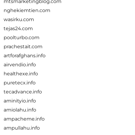
mtsmarketingblog.com
nghekiemtien.com
wasirku.com
tejas24.com
poolturbo.com
prachestait.com
artforafghans.info
airvendio.info
healthexe.info
puretecx.info
tecadvance.info
aminityio.info
amiolahu.info
ampacheme.info
ampullahu.info