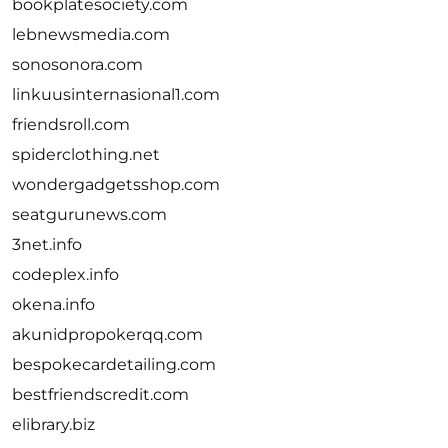
bookplatesociety.com
lebnewsmedia.com
sonosonora.com
linkuusinternasional1.com
friendsroll.com
spiderclothing.net
wondergadgetsshop.com
seatgurunews.com
3net.info
codeplex.info
okena.info
akunidpropokerqq.com
bespokecardetailing.com
bestfriendscredit.com
elibrary.biz