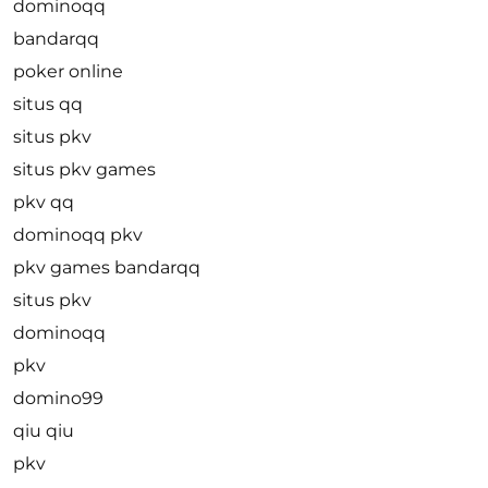
dominoqq
bandarqq
poker online
situs qq
situs pkv
situs pkv games
pkv qq
dominoqq pkv
pkv games bandarqq
situs pkv
dominoqq
pkv
domino99
qiu qiu
pkv