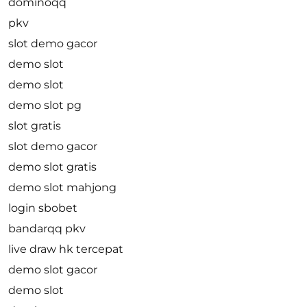
dominoqq
pkv
slot demo gacor
demo slot
demo slot
demo slot pg
slot gratis
slot demo gacor
demo slot gratis
demo slot mahjong
login sbobet
bandarqq pkv
live draw hk tercepat
demo slot gacor
demo slot