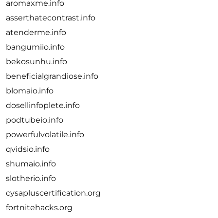
aromaxme.info
asserthatecontrast.info
atenderme.info
bangumiio.info
bekosunhu.info
beneficialgrandiose.info
blomaio.info
dosellinfoplete.info
podtubeio.info
powerfulvolatile.info
qvidsio.info
shumaio.info
slotherio.info
cysapluscertification.org
fortnitehacks.org