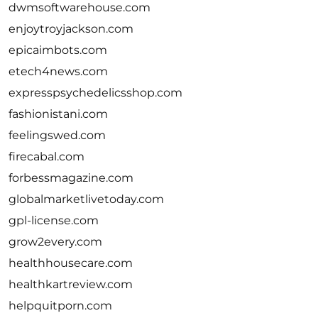
dwmsoftwarehouse.com
enjoytroyjackson.com
epicaimbots.com
etech4news.com
expresspsychedelicsshop.com
fashionistani.com
feelingswed.com
firecabal.com
forbessmagazine.com
globalmarketlivetoday.com
gpl-license.com
grow2every.com
healthhousecare.com
healthkartreview.com
helpquitporn.com