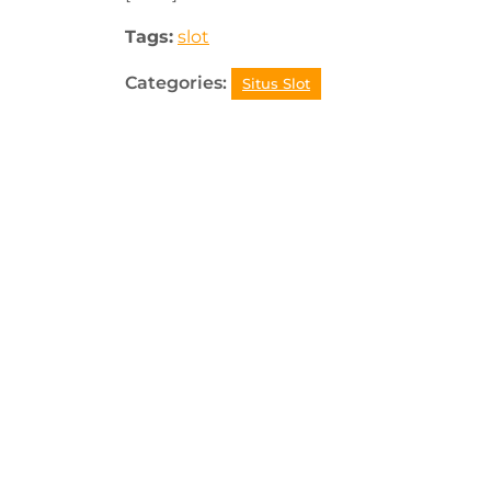
Tags:
slot
Categories:
Situs Slot