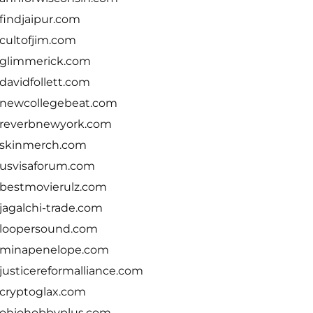
findjaipur.com
cultofjim.com
glimmerick.com
davidfollett.com
newcollegebeat.com
reverbnewyork.com
skinmerch.com
usvisaforum.com
bestmovierulz.com
jagalchi-trade.com
loopersound.com
minapenelope.com
justicereformalliance.com
cryptoglax.com
ohiohobbyplus.com