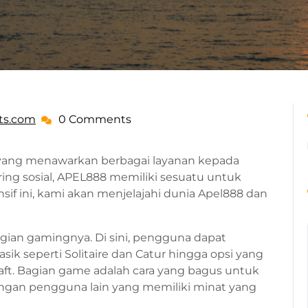
ts.com
0 Comments
admin@playgrandresorts.com
 yang menawarkan berbagai layanan kepada
ing sosial, APEL888 memiliki sesuatu untuk
f ini, kami akan menjelajahi dunia Apel888 dan
agian gamingnya. Di sini, pengguna dapat
sik seperti Solitaire dan Catur hingga opsi yang
raft. Bagian game adalah cara yang bagus untuk
gan pengguna lain yang memiliki minat yang