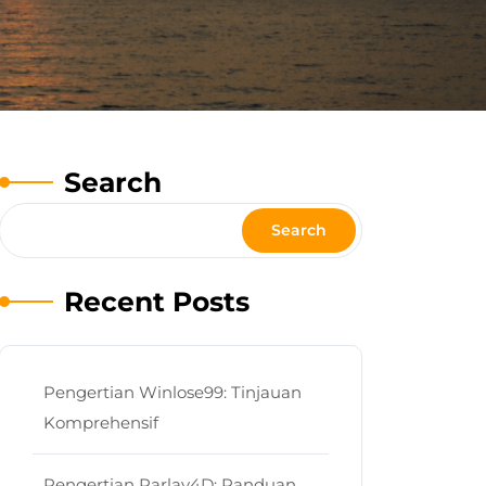
Search
Search
Recent Posts
Pengertian Winlose99: Tinjauan
Komprehensif
Pengertian Parlay4D: Panduan