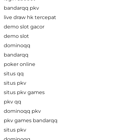
bandarqq pkv
live draw hk tercepat
demo slot gacor
demo slot
dominoqq
bandarqq
poker online
situs qq
situs pkv
situs pkv games
pkv qq
dominoqq pkv
pkv games bandarqq
situs pkv
dominoqq