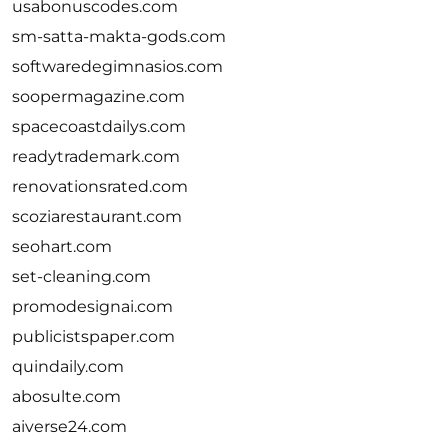
usabonuscodes.com
sm-satta-makta-gods.com
softwaredegimnasios.com
soopermagazine.com
spacecoastdailys.com
readytrademark.com
renovationsrated.com
scoziarestaurant.com
seohart.com
set-cleaning.com
promodesignai.com
publicistspaper.com
quindaily.com
abosulte.com
aiverse24.com