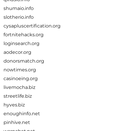
shumaio.info
slotherio.info
cysapluscertification.org
fortnitehacks.org
loginsearch.org
aodecor.org
donorsmatch.org
nowtimes.org
casinoeing.org
livemocha.biz
streetlife.biz
hyves.biz
enoughinfo.net
pinhive.net