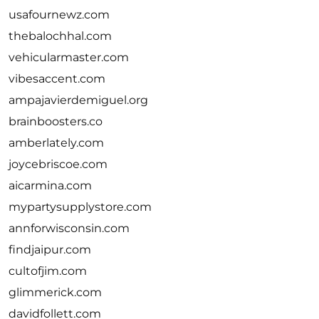
usafournewz.com
thebalochhal.com
vehicularmaster.com
vibesaccent.com
ampajavierdemiguel.org
brainboosters.co
amberlately.com
joycebriscoe.com
aicarmina.com
mypartysupplystore.com
annforwisconsin.com
findjaipur.com
cultofjim.com
glimmerick.com
davidfollett.com