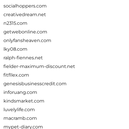
socialhoppers.com
creativedream.net
n2315.com
getwebonline.com
onlyfansheaven.com
lky08.com
ralph-fiennes.net
fielder-maximum-discount.net
fitfllex.com
genesisbusinesscredit.com
inforuang.com
kindsmarket.com
luvelylife.com
macramb.com
mypet-diary.com