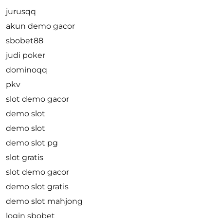
jurusqq
akun demo gacor
sbobet88
judi poker
dominoqq
pkv
slot demo gacor
demo slot
demo slot
demo slot pg
slot gratis
slot demo gacor
demo slot gratis
demo slot mahjong
login sbobet