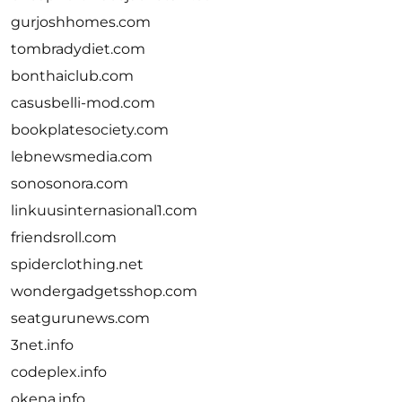
gurjoshhomes.com
tombradydiet.com
bonthaiclub.com
casusbelli-mod.com
bookplatesociety.com
lebnewsmedia.com
sonosonora.com
linkuusinternasional1.com
friendsroll.com
spiderclothing.net
wondergadgetsshop.com
seatgurunews.com
3net.info
codeplex.info
okena.info