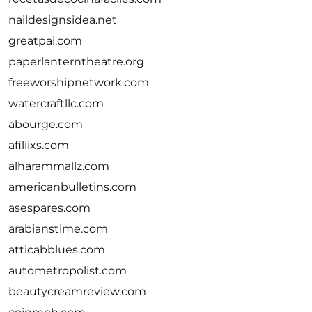
naildesignsidea.net
greatpai.com
paperlanterntheatre.org
freeworshipnetwork.com
watercraftllc.com
abourge.com
afiliixs.com
alharammallz.com
americanbulletins.com
asespares.com
arabianstime.com
atticabblues.com
autometropolist.com
beautycreamreview.com