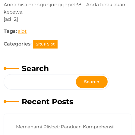
Anda bisa mengunjungi jepe138 – Anda tidak akan
kecewa.
[ad_2]
Tags:
slot
Categories:
Situs Slot
Search
Search
Recent Posts
Memahami Plisbet: Panduan Komprehensif