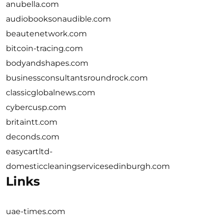
anubella.com
audiobooksonaudible.com
beautenetwork.com
bitcoin-tracing.com
bodyandshapes.com
businessconsultantsroundrock.com
classicglobalnews.com
cybercusp.com
britaintt.com
deconds.com
easycartltd-
domesticcleaningservicesedinburgh.com
Links
uae-times.com