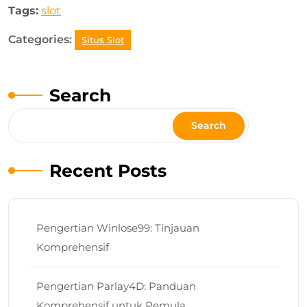
Tags:
slot
Categories:
Situs Slot
Search
Search
Recent Posts
Pengertian Winlose99: Tinjauan
Komprehensif
Pengertian Parlay4D: Panduan
Komprehensif untuk Pemula