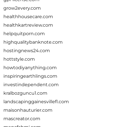
grow2every.com
healthhousecare.com
healthkartreview.com
helpquitporn.com
highqualitybanknote.com
hostingnews24.com
hottstyle.com
howtodiyanything.com
inspiringearthlings.com
investindependent.com
kralbozguncu1.com
landscapinggainesvillefl.com
maisonhauturier.com
mascreator.com