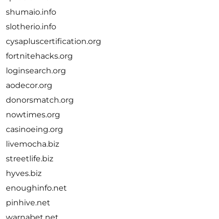
shumaio.info
slotherio.info
cysapluscertification.org
fortnitehacks.org
loginsearch.org
aodecor.org
donorsmatch.org
nowtimes.org
casinoeing.org
livemocha.biz
streetlife.biz
hyves.biz
enoughinfo.net
pinhive.net
warnabet.net