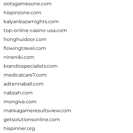
slotsgamesone.com
hispinzone.com
kalyanbazarnights.com
top-online-casino-usa.com
honghuidoor.com
flowingtravel.com
nineniki.com
brandiospecialists.com
medicalcare7.com
adtennaball.com
nabzah.com
mongive.com
matkagameresultsview.com
getsolutionsonline.com
hispinner.org