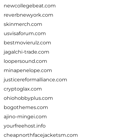
newcollegebeat.com
reverbnewyork.com
skinmerch.com
usvisaforum.com
bestmovierulz.com
jagalchi-trade.com
loopersound.com
minapenelope.com
justicereformalliance.com
cryptoglax.com
ohiohobbyplus.com
bogothemes.com
ajino-mingei.com
yourfreehost.info
cheapnorthfacejacketsm.com