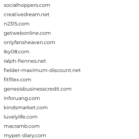
socialhoppers.com
creativedream.net
n2315.com
getwebonline.com
onlyfansheaven.com
lky08.com
ralph-fiennes.net
fielder-maximum-discount.net
fitfllex.com
genesisbusinesscredit.com
inforuang.com
kindsmarket.com
luvelylife.com
macramb.com
mypet-diary.com