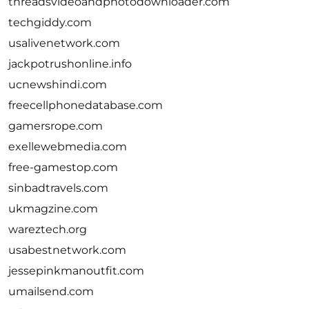
threadsvideoandphotodownloader.com
techgiddy.com
usalivenetwork.com
jackpotrushonline.info
ucnewshindi.com
freecellphonedatabase.com
gamersrope.com
exellewebmedia.com
free-gamestop.com
sinbadtravels.com
ukmagzine.com
wareztech.org
usabestnetwork.com
jessepinkmanoutfit.com
umailsend.com