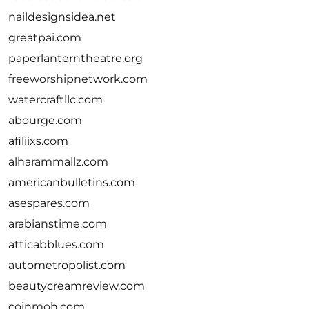
naildesignsidea.net
greatpai.com
paperlanterntheatre.org
freeworshipnetwork.com
watercraftllc.com
abourge.com
afiliixs.com
alharammallz.com
americanbulletins.com
asespares.com
arabianstime.com
atticabblues.com
autometropolist.com
beautycreamreview.com
coinmoh.com