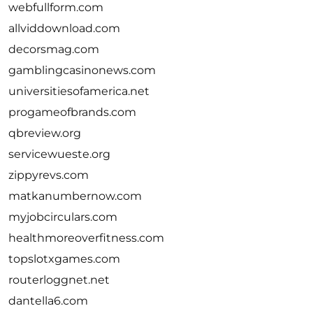
webfullform.com
allviddownload.com
decorsmag.com
gamblingcasinonews.com
universitiesofamerica.net
progameofbrands.com
qbreview.org
servicewueste.org
zippyrevs.com
matkanumbernow.com
myjobcirculars.com
healthmoreoverfitness.com
topslotxgames.com
routerloggnet.net
dantella6.com