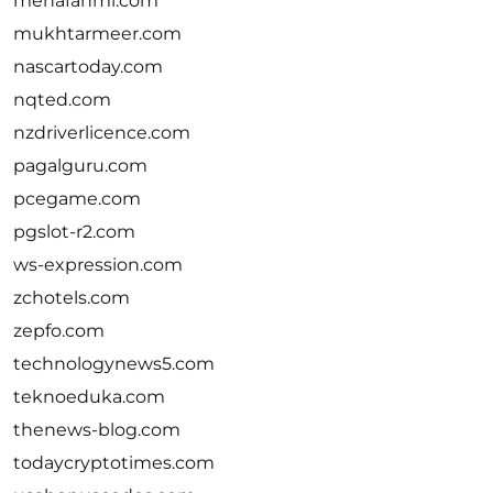
menafahmi.com
mukhtarmeer.com
nascartoday.com
nqted.com
nzdriverlicence.com
pagalguru.com
pcegame.com
pgslot-r2.com
ws-expression.com
zchotels.com
zepfo.com
technologynews5.com
teknoeduka.com
thenews-blog.com
todaycryptotimes.com