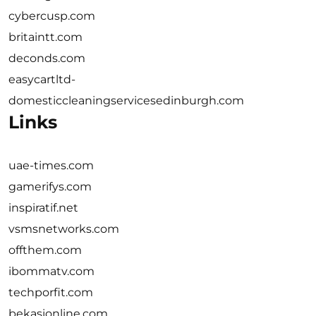
cybercusp.com
britaintt.com
deconds.com
easycartltd-
domesticcleaningservicesedinburgh.com
Links
uae-times.com
gamerifys.com
inspiratif.net
vsmsnetworks.com
offthem.com
ibommatv.com
techporfit.com
bekasionline.com