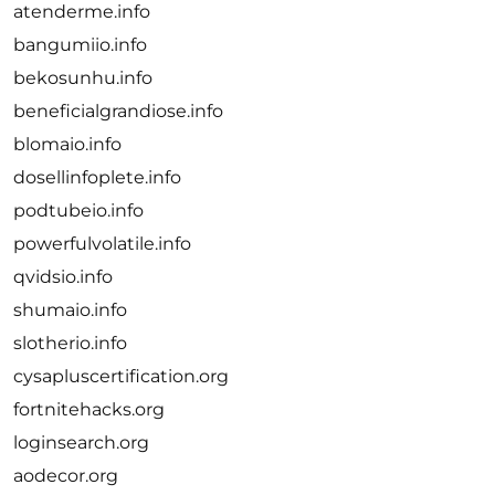
atenderme.info
bangumiio.info
bekosunhu.info
beneficialgrandiose.info
blomaio.info
dosellinfoplete.info
podtubeio.info
powerfulvolatile.info
qvidsio.info
shumaio.info
slotherio.info
cysapluscertification.org
fortnitehacks.org
loginsearch.org
aodecor.org