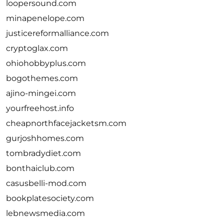
loopersound.com
minapenelope.com
justicereformalliance.com
cryptoglax.com
ohiohobbyplus.com
bogothemes.com
ajino-mingei.com
yourfreehost.info
cheapnorthfacejacketsm.com
gurjoshhomes.com
tombradydiet.com
bonthaiclub.com
casusbelli-mod.com
bookplatesociety.com
lebnewsmedia.com