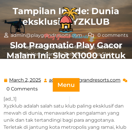
Skip
Tampilan Inside: Dunia
to
content
eksklusif XYZKLUB
admin@playgrandresorts.com
0 comments
Slot Pragmatic Play Gacor
Slot Pragmatic Play Gacor Malam Ini, Slot X1000
Malam Ini, Slot X1000 untuk
untuk Kemenangan Terbaik
>>
Situs Slot
>>
Tampilan Inside: Dunia eksklusif XYZKLUB
Kemenangan Terbaik
March 2, 2025
admin@playgrandresorts.com
March
admi
Menu
2,
0 Comments
2025
[ad_1]
Xyzklub adalah salah satu klub paling eksklusif dan
mewah di dunia, menawarkan pengalaman yang
unik dan tak tertandingi bagi para anggotanya.
Terletak di jantung kota metropolis yang ramai, klub