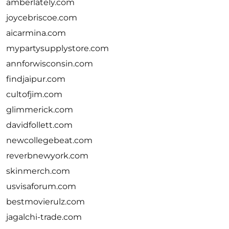
amberlately.com
joycebriscoe.com
aicarmina.com
mypartysupplystore.com
annforwisconsin.com
findjaipur.com
cultofjim.com
glimmerick.com
davidfollett.com
newcollegebeat.com
reverbnewyork.com
skinmerch.com
usvisaforum.com
bestmovierulz.com
jagalchi-trade.com