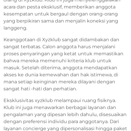
acara dan pesta eksklusif, memberikan anggota
kesempatan untuk bergaul dengan orang-orang
yang berpikiran sama dan menjalin koneksi yang
langgeng.
Keanggotaan di Xyzklub sangat didambakan dan
sangat terbatas. Calon anggota harus menjalani
proses penyaringan yang ketat untuk memastikan
bahwa mereka memenuhi kriteria klub untuk
masuk. Setelah diterima, anggota mendapatkan
akses ke dunia kemewahan dan hak istimewa, di
mana setiap keinginan mereka dilayani dengan
sangat hati -hati dan perhatian.
Eksklusivitas xyzklub melampaui ruang fisiknya.
Klub ini juga menawarkan berbagai layanan dan
pengalaman yang dipesan lebih dahulu, disesuaikan
dengan preferensi individu para anggotanya. Dari
layanan concierge yang dipersonalisasi hingga paket