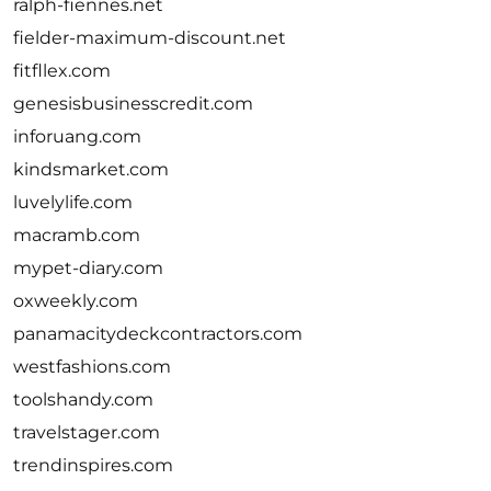
ralph-fiennes.net
fielder-maximum-discount.net
fitfllex.com
genesisbusinesscredit.com
inforuang.com
kindsmarket.com
luvelylife.com
macramb.com
mypet-diary.com
oxweekly.com
panamacitydeckcontractors.com
westfashions.com
toolshandy.com
travelstager.com
trendinspires.com