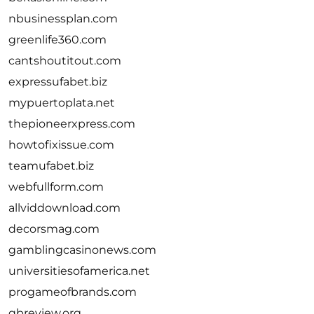
nbusinessplan.com
greenlife360.com
cantshoutitout.com
expressufabet.biz
mypuertoplata.net
thepioneerxpress.com
howtofixissue.com
teamufabet.biz
webfullform.com
allviddownload.com
decorsmag.com
gamblingcasinonews.com
universitiesofamerica.net
progameofbrands.com
qbreview.org