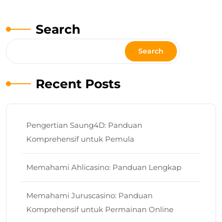
Search
Search
Recent Posts
Pengertian Saung4D: Panduan
Komprehensif untuk Pemula
Memahami Ahlicasino: Panduan Lengkap
Memahami Juruscasino: Panduan
Komprehensif untuk Permainan Online