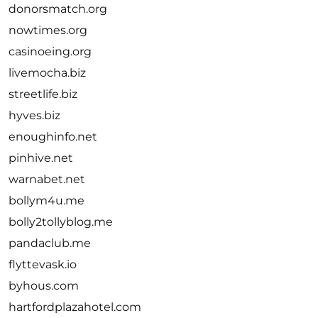
donorsmatch.org
nowtimes.org
casinoeing.org
livemocha.biz
streetlife.biz
hyves.biz
enoughinfo.net
pinhive.net
warnabet.net
bollym4u.me
bolly2tollyblog.me
pandaclub.me
flyttevask.io
byhous.com
hartfordplazahotel.com