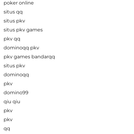
poker online
situs qq
situs pkv
situs pkv games
pkv qq
dominoqq pkv
pkv games bandarqq
situs pkv
dominoqq
pkv
domino99
qiu qiu
pkv
pkv
qq