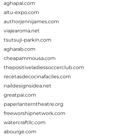
aghapal.com
altu-expo.com
authorjennijames.com
viajearoma.net
tsutsuji-parkin.com
agharab.com
cheapammousa.com
thepositiveladiessoccerclub.com
recetasdecocinafaciles.com
naildesignsidea.net
greatpai.com
paperlanterntheatre.org
freeworshipnetwork.com
watercraftllc.com
abourge.com