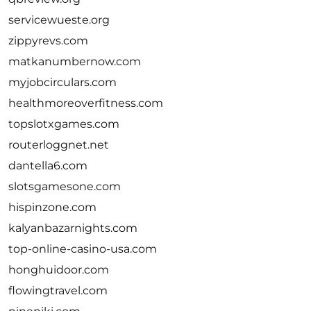
servicewueste.org
zippyrevs.com
matkanumbernow.com
myjobcirculars.com
healthmoreoverfitness.com
topslotxgames.com
routerloggnet.net
dantella6.com
slotsgamesone.com
hispinzone.com
kalyanbazarnights.com
top-online-casino-usa.com
honghuidoor.com
flowingtravel.com