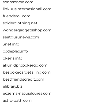
sonosonora.com
linkuusinternasional1.com
friendsroll.com
spiderclothing.net
wondergadgetsshop.com
seatgurunews.com
3net.info
codeplex.info
okena.info
akunidpropokerqq.com
bespokecardetailing.com
bestfriendscredit.com
elibrary.biz
eczema-naturalcures.com
astro-bath.com