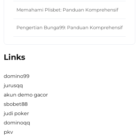
Memahami Plisbet: Panduan Komprehensif
Pengertian Bunga99: Panduan Komprehensif
Links
domino99
jurusqq
akun demo gacor
sbobet88
judi poker
dominoqq
pkv