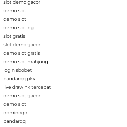
slot demo gacor
demo slot
demo slot
demo slot pg
slot gratis
slot demo gacor
demo slot gratis
demo slot mahjong
login sbobet
bandarqq pkv
live draw hk tercepat
demo slot gacor
demo slot
dominoqq
bandarqq