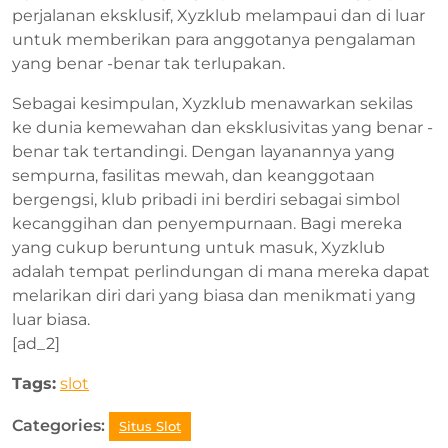
perjalanan eksklusif, Xyzklub melampaui dan di luar
untuk memberikan para anggotanya pengalaman
yang benar -benar tak terlupakan.
Sebagai kesimpulan, Xyzklub menawarkan sekilas
ke dunia kemewahan dan eksklusivitas yang benar -
benar tak tertandingi. Dengan layanannya yang
sempurna, fasilitas mewah, dan keanggotaan
bergengsi, klub pribadi ini berdiri sebagai simbol
kecanggihan dan penyempurnaan. Bagi mereka
yang cukup beruntung untuk masuk, Xyzklub
adalah tempat perlindungan di mana mereka dapat
melarikan diri dari yang biasa dan menikmati yang
luar biasa.
[ad_2]
Tags:
slot
Categories:
Situs Slot