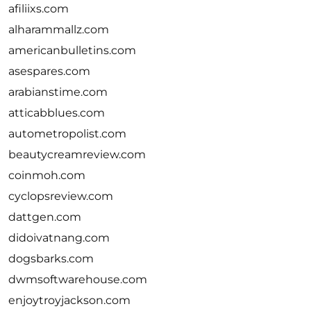
afiliixs.com
alharammallz.com
americanbulletins.com
asespares.com
arabianstime.com
atticabblues.com
autometropolist.com
beautycreamreview.com
coinmoh.com
cyclopsreview.com
dattgen.com
didoivatnang.com
dogsbarks.com
dwmsoftwarehouse.com
enjoytroyjackson.com