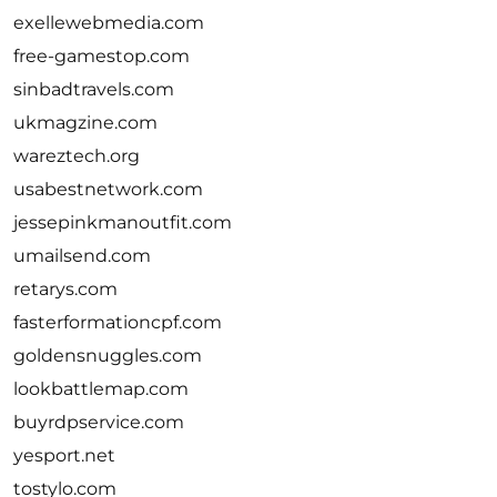
exellewebmedia.com
free-gamestop.com
sinbadtravels.com
ukmagzine.com
wareztech.org
usabestnetwork.com
jessepinkmanoutfit.com
umailsend.com
retarys.com
fasterformationcpf.com
goldensnuggles.com
lookbattlemap.com
buyrdpservice.com
yesport.net
tostylo.com