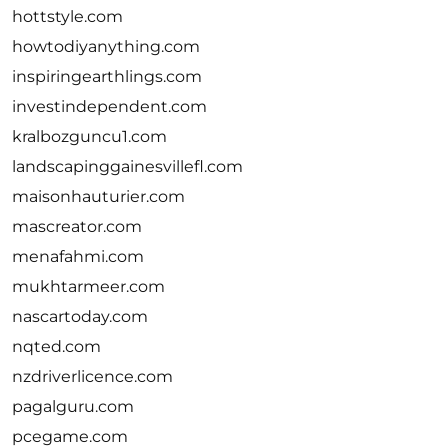
hottstyle.com
howtodiyanything.com
inspiringearthlings.com
investindependent.com
kralbozguncu1.com
landscapinggainesvillefl.com
maisonhauturier.com
mascreator.com
menafahmi.com
mukhtarmeer.com
nascartoday.com
nqted.com
nzdriverlicence.com
pagalguru.com
pcegame.com