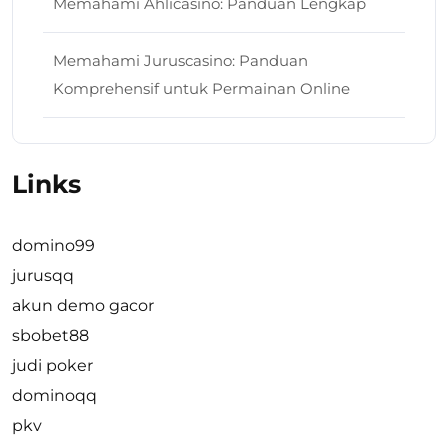
Memahami Ahlicasino: Panduan Lengkap
Memahami Juruscasino: Panduan
Komprehensif untuk Permainan Online
Links
domino99
jurusqq
akun demo gacor
sbobet88
judi poker
dominoqq
pkv