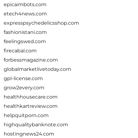
epicaimbots.com
etech4news.com
expresspsychedelicsshop.com
fashionistani.com
feelingswed.com
firecabal.com
forbessmagazine.com
globalmarketlivetoday.com
gpl-license.com
grow2every.com
healthhousecare.com
healthkartreview.com
helpquitporn.com
highqualitybanknote.com
hostingnews24.com