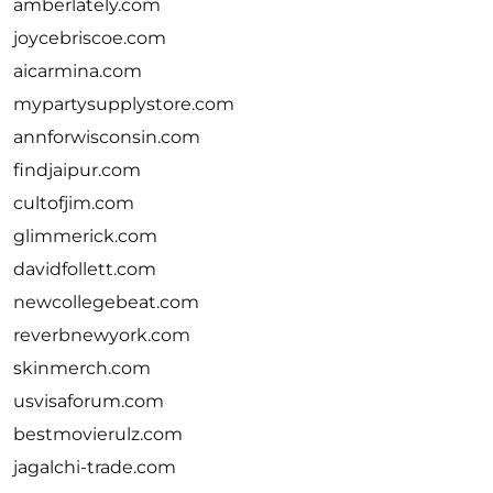
amberlately.com
joycebriscoe.com
aicarmina.com
mypartysupplystore.com
annforwisconsin.com
findjaipur.com
cultofjim.com
glimmerick.com
davidfollett.com
newcollegebeat.com
reverbnewyork.com
skinmerch.com
usvisaforum.com
bestmovierulz.com
jagalchi-trade.com