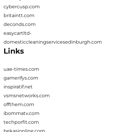
cybercusp.com
britaintt.com
deconds.com
easycartltd-
domesticcleaningservicesedinburgh.com
Links
uae-times.com
gamerifys.com
inspiratif.net
vsmsnetworks.com
offthem.com
ibommatv.com
techporfit.com
bekasionline.com