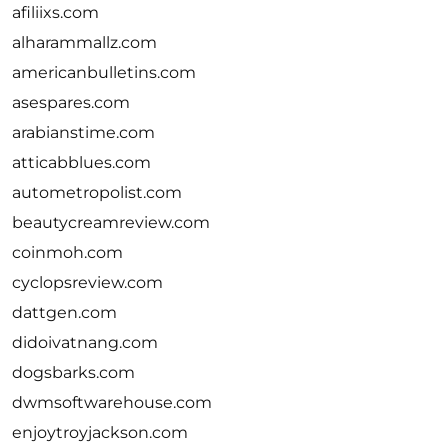
afiliixs.com
alharammallz.com
americanbulletins.com
asespares.com
arabianstime.com
atticabblues.com
autometropolist.com
beautycreamreview.com
coinmoh.com
cyclopsreview.com
dattgen.com
didoivatnang.com
dogsbarks.com
dwmsoftwarehouse.com
enjoytroyjackson.com