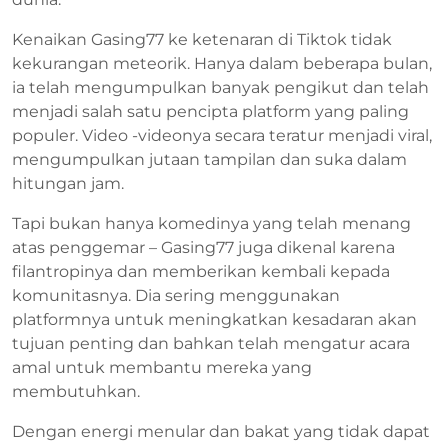
Kenaikan Gasing77 ke ketenaran di Tiktok tidak
kekurangan meteorik. Hanya dalam beberapa bulan,
ia telah mengumpulkan banyak pengikut dan telah
menjadi salah satu pencipta platform yang paling
populer. Video -videonya secara teratur menjadi viral,
mengumpulkan jutaan tampilan dan suka dalam
hitungan jam.
Tapi bukan hanya komedinya yang telah menang
atas penggemar – Gasing77 juga dikenal karena
filantropinya dan memberikan kembali kepada
komunitasnya. Dia sering menggunakan
platformnya untuk meningkatkan kesadaran akan
tujuan penting dan bahkan telah mengatur acara
amal untuk membantu mereka yang
membutuhkan.
Dengan energi menular dan bakat yang tidak dapat