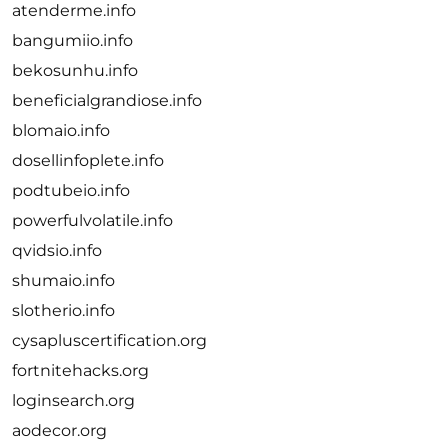
atenderme.info
bangumiio.info
bekosunhu.info
beneficialgrandiose.info
blomaio.info
dosellinfoplete.info
podtubeio.info
powerfulvolatile.info
qvidsio.info
shumaio.info
slotherio.info
cysapluscertification.org
fortnitehacks.org
loginsearch.org
aodecor.org