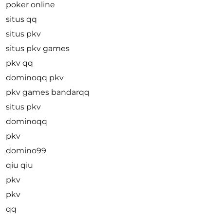
poker online
situs qq
situs pkv
situs pkv games
pkv qq
dominoqq pkv
pkv games bandarqq
situs pkv
dominoqq
pkv
domino99
qiu qiu
pkv
pkv
qq