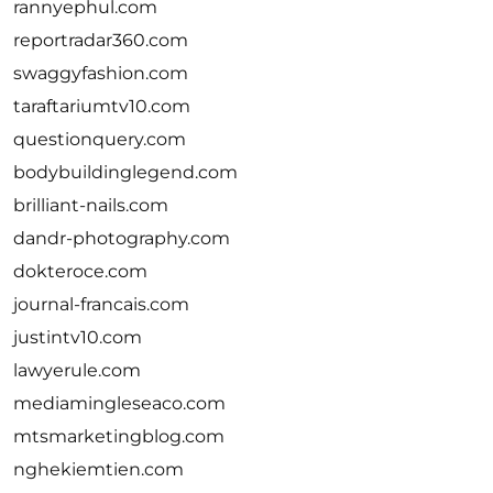
rannyephul.com
reportradar360.com
swaggyfashion.com
taraftariumtv10.com
questionquery.com
bodybuildinglegend.com
brilliant-nails.com
dandr-photography.com
dokteroce.com
journal-francais.com
justintv10.com
lawyerule.com
mediamingleseaco.com
mtsmarketingblog.com
nghekiemtien.com