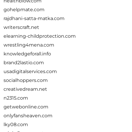
healthblow.com
gohelpmate.com
rajdhani-satta-matka.com
writerscraft.net
elearning-childprotection.com
wrestling4mena.com
knowledgeforall.info
brand2lastio.com
usadigitalservices.com
socialhoppers.com
creativedream.net
n2315.com
getwebonline.com
onlyfansheaven.com
lky08.com