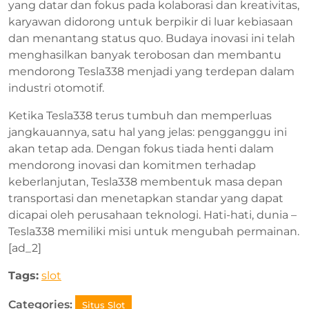
yang datar dan fokus pada kolaborasi dan kreativitas,
karyawan didorong untuk berpikir di luar kebiasaan
dan menantang status quo. Budaya inovasi ini telah
menghasilkan banyak terobosan dan membantu
mendorong Tesla338 menjadi yang terdepan dalam
industri otomotif.
Ketika Tesla338 terus tumbuh dan memperluas
jangkauannya, satu hal yang jelas: pengganggu ini
akan tetap ada. Dengan fokus tiada henti dalam
mendorong inovasi dan komitmen terhadap
keberlanjutan, Tesla338 membentuk masa depan
transportasi dan menetapkan standar yang dapat
dicapai oleh perusahaan teknologi. Hati-hati, dunia –
Tesla338 memiliki misi untuk mengubah permainan.
[ad_2]
Tags:
slot
Categories:
Situs Slot