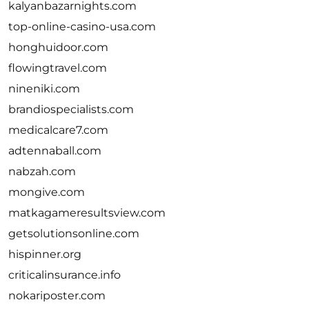
kalyanbazarnights.com
top-online-casino-usa.com
honghuidoor.com
flowingtravel.com
nineniki.com
brandiospecialists.com
medicalcare7.com
adtennaball.com
nabzah.com
mongive.com
matkagameresultsview.com
getsolutionsonline.com
hispinner.org
criticalinsurance.info
nokariposter.com