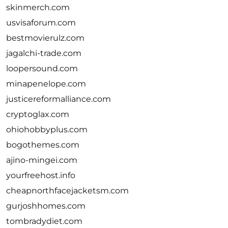
skinmerch.com
usvisaforum.com
bestmovierulz.com
jagalchi-trade.com
loopersound.com
minapenelope.com
justicereformalliance.com
cryptoglax.com
ohiohobbyplus.com
bogothemes.com
ajino-mingei.com
yourfreehost.info
cheapnorthfacejacketsm.com
gurjoshhomes.com
tombradydiet.com