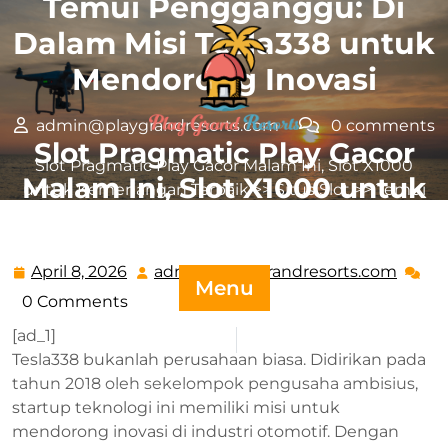
Temui Pengganggu: Di
Skip
to
Dalam Misi Tesla338 untuk
content
Mendorong Inovasi
admin@playgrandresorts.com
0 comments
Slot Pragmatic Play Gacor
Slot Pragmatic Play Gacor Malam Ini, Slot X1000
Malam Ini, Slot X1000 untuk
untuk Kemenangan Terbaik
>>
Situs Slot
>> Temui
Pengganggu: Di Dalam Misi Tesla338 untuk
Kemenangan Terbaik
Mendorong Inovasi
April 8, 2026
admin@playgrandresorts.com
April
admin
Menu
8,
0 Comments
2026
[ad_1]
Tesla338 bukanlah perusahaan biasa. Didirikan pada
tahun 2018 oleh sekelompok pengusaha ambisius,
startup teknologi ini memiliki misi untuk
mendorong inovasi di industri otomotif. Dengan