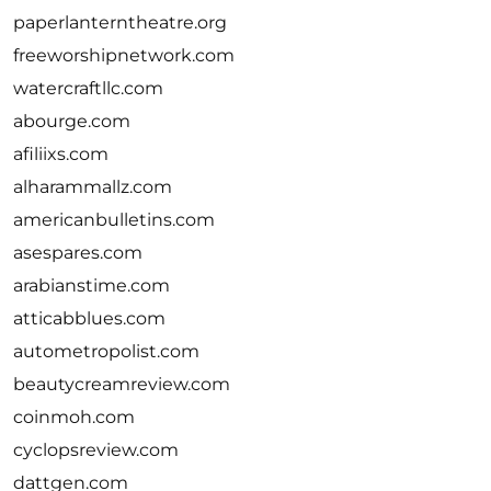
paperlanterntheatre.org
freeworshipnetwork.com
watercraftllc.com
abourge.com
afiliixs.com
alharammallz.com
americanbulletins.com
asespares.com
arabianstime.com
atticabblues.com
autometropolist.com
beautycreamreview.com
coinmoh.com
cyclopsreview.com
dattgen.com