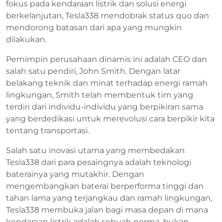
fokus pada kendaraan listrik dan solusi energi
berkelanjutan, Tesla338 mendobrak status quo dan
mendorong batasan dari apa yang mungkin
dilakukan.
Pemimpin perusahaan dinamis ini adalah CEO dan
salah satu pendiri, John Smith. Dengan latar
belakang teknik dan minat terhadap energi ramah
lingkungan, Smith telah membentuk tim yang
terdiri dari individu-individu yang berpikiran sama
yang berdedikasi untuk merevolusi cara berpikir kita
tentang transportasi.
Salah satu inovasi utama yang membedakan
Tesla338 dari para pesaingnya adalah teknologi
baterainya yang mutakhir. Dengan
mengembangkan baterai berperforma tinggi dan
tahan lama yang terjangkau dan ramah lingkungan,
Tesla338 membuka jalan bagi masa depan di mana
kendaraan listrik adalah sebuah norma, bukan