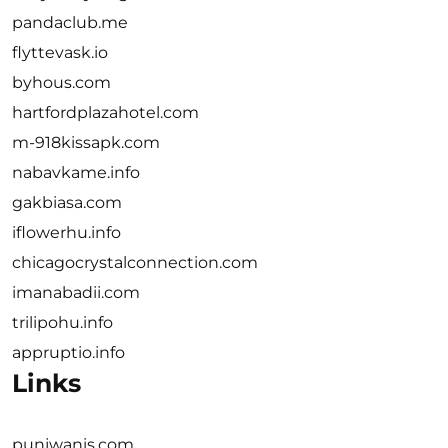
pandaclub.me
flyttevask.io
byhous.com
hartfordplazahotel.com
m-918kissapk.com
nabavkame.info
gakbiasa.com
iflowerhu.info
chicagocrystalconnection.com
imanabadii.com
trilipohu.info
appruptio.info
Links
punjwanis.com