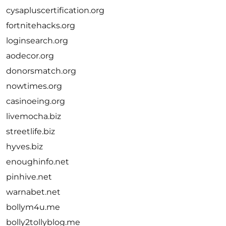
cysapluscertification.org
fortnitehacks.org
loginsearch.org
aodecor.org
donorsmatch.org
nowtimes.org
casinoeing.org
livemocha.biz
streetlife.biz
hyves.biz
enoughinfo.net
pinhive.net
warnabet.net
bollym4u.me
bolly2tollyblog.me