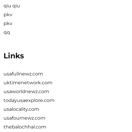
qiu qiu
pkv
pkv
qq
Links
usafullnewz.com
uktimenetwork.com
usaworldnewz.com
todayusaexplore.com
usalocality.com
usafournewz.com
thebalochhal.com