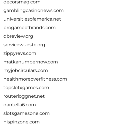
decorsmag.com
gamblingcasinonews.com
universitiesofamerica.net
progameofbrands.com
qbreview.org
servicewueste.org
zippyrevs.com
matkanumbernow.com
myjobcirculars.com
healthmoreoverfitness.com
topslotxgames.com
routerloggnet.net
dantella6.com
slotsgamesone.com
hispinzone.com