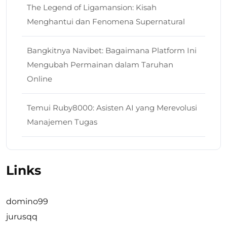
The Legend of Ligamansion: Kisah
Menghantui dan Fenomena Supernatural
Bangkitnya Navibet: Bagaimana Platform Ini
Mengubah Permainan dalam Taruhan
Online
Temui Ruby8000: Asisten AI yang Merevolusi
Manajemen Tugas
Links
domino99
jurusqq