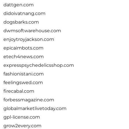
dattgen.com
didoivatnang.com
dogsbarks.com
dwmsoftwarehouse.com
enjoytroyjackson.com
epicaimbots.com
etech4news.com
expresspsychedelicsshop.com
fashionistani.com
feelingswed.com
firecabal.com
forbessmagazine.com
globalmarketlivetoday.com
gpl-license.com
grow2every.com