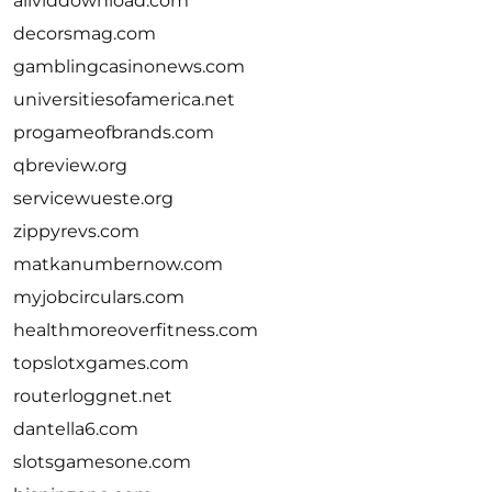
allviddownload.com
decorsmag.com
gamblingcasinonews.com
universitiesofamerica.net
progameofbrands.com
qbreview.org
servicewueste.org
zippyrevs.com
matkanumbernow.com
myjobcirculars.com
healthmoreoverfitness.com
topslotxgames.com
routerloggnet.net
dantella6.com
slotsgamesone.com