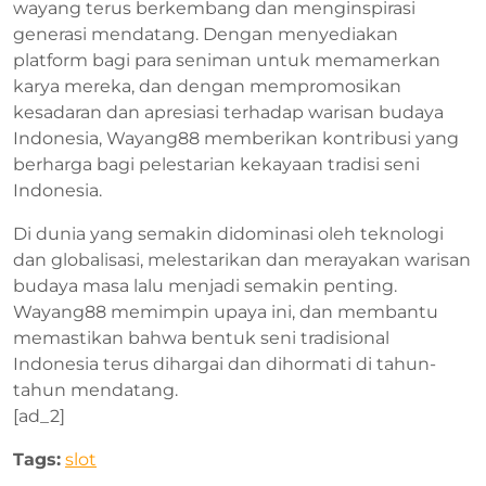
wayang terus berkembang dan menginspirasi
generasi mendatang. Dengan menyediakan
platform bagi para seniman untuk memamerkan
karya mereka, dan dengan mempromosikan
kesadaran dan apresiasi terhadap warisan budaya
Indonesia, Wayang88 memberikan kontribusi yang
berharga bagi pelestarian kekayaan tradisi seni
Indonesia.
Di dunia yang semakin didominasi oleh teknologi
dan globalisasi, melestarikan dan merayakan warisan
budaya masa lalu menjadi semakin penting.
Wayang88 memimpin upaya ini, dan membantu
memastikan bahwa bentuk seni tradisional
Indonesia terus dihargai dan dihormati di tahun-
tahun mendatang.
[ad_2]
Tags:
slot