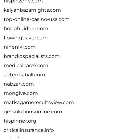
hispinzone.com
kalyanbazarnights.com
top-online-casino-usa.com
honghuidoor.com
flowingtravel.com
nineniki.com
brandiospecialists.com
medicalcare7.com
adtennaball.com
nabzah.com
mongive.com
matkagameresultsview.com
getsolutionsonline.com
hispinner.org
criticalinsurance.info