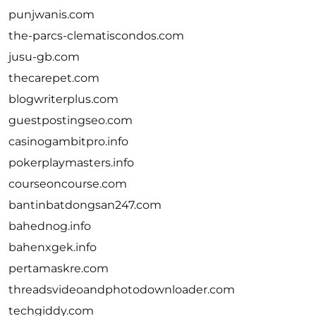
punjwanis.com
the-parcs-clematiscondos.com
jusu-gb.com
thecarepet.com
blogwriterplus.com
guestpostingseo.com
casinogambitpro.info
pokerplaymasters.info
courseoncourse.com
bantinbatdongsan247.com
bahednog.info
bahenxgek.info
pertamaskre.com
threadsvideoandphotodownloader.com
techgiddy.com