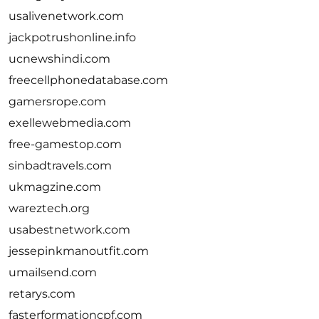
usalivenetwork.com
jackpotrushonline.info
ucnewshindi.com
freecellphonedatabase.com
gamersrope.com
exellewebmedia.com
free-gamestop.com
sinbadtravels.com
ukmagzine.com
wareztech.org
usabestnetwork.com
jessepinkmanoutfit.com
umailsend.com
retarys.com
fasterformationcpf.com