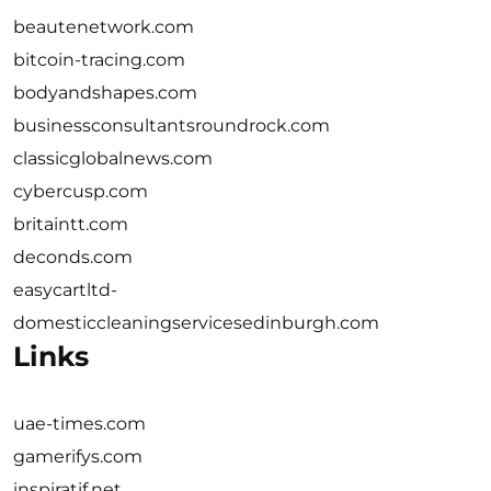
beautenetwork.com
bitcoin-tracing.com
bodyandshapes.com
businessconsultantsroundrock.com
classicglobalnews.com
cybercusp.com
britaintt.com
deconds.com
easycartltd-
domesticcleaningservicesedinburgh.com
Links
uae-times.com
gamerifys.com
inspiratif.net