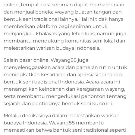
online, tempat para seniman dapat memamerkan
dan menjual boneka wayang buatan tangan dan
bentuk seni tradisional lainnya. Hal ini tidak hanya
memberikan platform bagi seniman untuk
menjangkau khalayak yang lebih luas, namun juga
membantu mendukung komunitas seni lokal dan
melestarikan warisan budaya Indonesia.
Selain pasar online, Wayang88 juga
menyelenggarakan acara dan pameran rutin untuk
meningkatkan kesadaran dan apresiasi terhadap
bentuk seni tradisional Indonesia. Acara-acara ini
menampilkan keindahan dan keragaman wayang,
serta membantu mengedukasi penonton tentang
sejarah dan pentingnya bentuk seni kuno ini.
Melalui dedikasinya dalam melestarikan warisan
budaya Indonesia, Wayang88 membantu
memastikan bahwa bentuk seni tradisional seperti