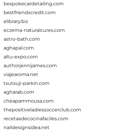
bespokecardetailing.com
bestfriendscredit.com
elibrary.biz
eczema-naturalcures.com
astro-bath.com
aghapal.com
altu-expo.com
authorjennijames.com
viajearoma.net
tsutsuji-parkin.com
agharab.com
cheapammousa.com
thepositiveladiessoccerclub.com
recetasdecocinafaciles.com
naildesignsidea.net