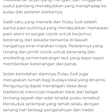
sudut pandang menakjubkan yang menghadap ke
pulau dan perairan sekitarnya.
Salah satu yang menarik dari Pulau Judi adalah
pantai pasir putihnya yang menakjubkan. Hamparan
pasir alami ini sangat cocok untuk berjemur,
berenang, dan sekadar bersantai di bawah
hangatnya sinar matahari tropis. Perairannya yang
tenang dan jernih cocok untuk berenang dan
snorkeling, sementara angin laut yang sepoi-sepoi
memberikan ketenangan dari panas.
Selain keindahan alamnya, Pulau Judi juga
merupakan rumah bagi budaya lokal yang dinamis.
Pengunjung dapat menjelajahi desa-desa
tradisional, mencicipi masakan lokal, dan belajar
tentang sejarah dan adat istiadat pulau tersebut.
Penduduk setempat yang ramah selalu dengan
senang hati berbagi pengetahuan dan tradisi