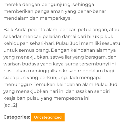
mereka dengan pengunjung, sehingga
memberikan pengalaman yang benar-benar
mendalam dan memperkaya.
Baik Anda pecinta alam, pencari petualangan, atau
sekadar mencari pelarian damai dari hiruk pikuk
kehidupan sehari-hari, Pulau Judi memiliki sesuatu
untuk semua orang. Dengan keindahan alamnya
yang menakjubkan, satwa liar yang beragam, dan
warisan budaya yang kaya, surga tersembunyi ini
pasti akan meninggalkan kesan mendalam bagi
siapa pun yang berkunjung. Jadi mengapa
menunggu? Temukan keindahan alam Pulau Judi
yang menakjubkan hari ini dan rasakan sendiri
keajaiban pulau yang mempesona ini.
[ad_2]
Categories:
Uncategorized