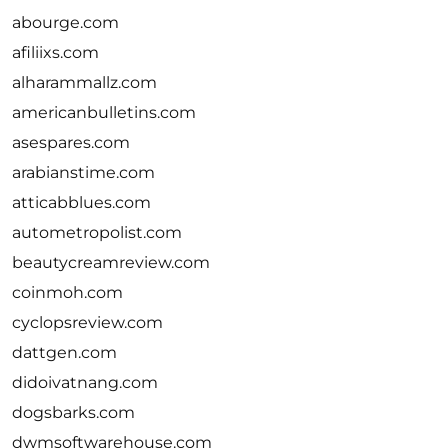
abourge.com
afiliixs.com
alharammallz.com
americanbulletins.com
asespares.com
arabianstime.com
atticabblues.com
autometropolist.com
beautycreamreview.com
coinmoh.com
cyclopsreview.com
dattgen.com
didoivatnang.com
dogsbarks.com
dwmsoftwarehouse.com