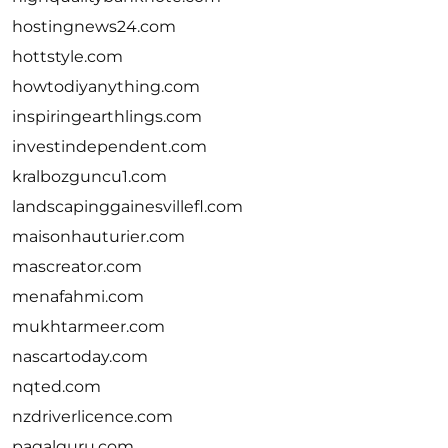
hostingnews24.com
hottstyle.com
howtodiyanything.com
inspiringearthlings.com
investindependent.com
kralbozguncu1.com
landscapinggainesvillefl.com
maisonhauturier.com
mascreator.com
menafahmi.com
mukhtarmeer.com
nascartoday.com
nqted.com
nzdriverlicence.com
pagalguru.com