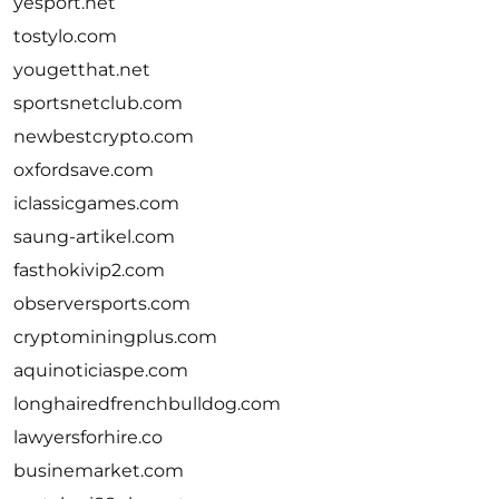
yesport.net
tostylo.com
yougetthat.net
sportsnetclub.com
newbestcrypto.com
oxfordsave.com
iclassicgames.com
saung-artikel.com
fasthokivip2.com
observersports.com
cryptominingplus.com
aquinoticiaspe.com
longhairedfrenchbulldog.com
lawyersforhire.co
businemarket.com