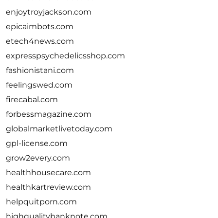
enjoytroyjackson.com
epicaimbots.com
etech4news.com
expresspsychedelicsshop.com
fashionistani.com
feelingswed.com
firecabal.com
forbessmagazine.com
globalmarketlivetoday.com
gpl-license.com
grow2every.com
healthhousecare.com
healthkartreview.com
helpquitporn.com
highqualitybanknote.com