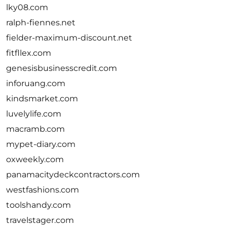
lky08.com
ralph-fiennes.net
fielder-maximum-discount.net
fitfllex.com
genesisbusinesscredit.com
inforuang.com
kindsmarket.com
luvelylife.com
macramb.com
mypet-diary.com
oxweekly.com
panamacitydeckcontractors.com
westfashions.com
toolshandy.com
travelstager.com