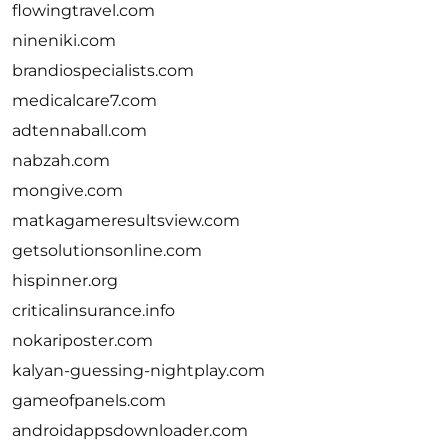
flowingtravel.com
nineniki.com
brandiospecialists.com
medicalcare7.com
adtennaball.com
nabzah.com
mongive.com
matkagameresultsview.com
getsolutionsonline.com
hispinner.org
criticalinsurance.info
nokariposter.com
kalyan-guessing-nightplay.com
gameofpanels.com
androidappsdownloader.com