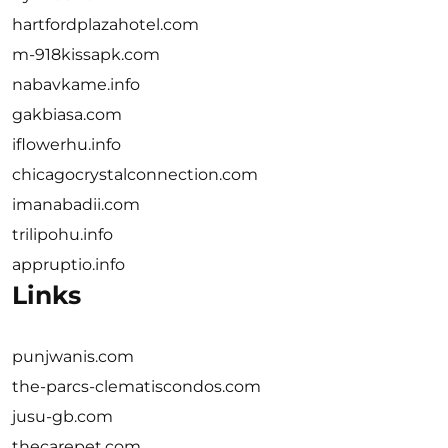
hartfordplazahotel.com
m-918kissapk.com
nabavkame.info
gakbiasa.com
iflowerhu.info
chicagocrystalconnection.com
imanabadii.com
trilipohu.info
appruptio.info
Links
punjwanis.com
the-parcs-clematiscondos.com
jusu-gb.com
thecarepet.com