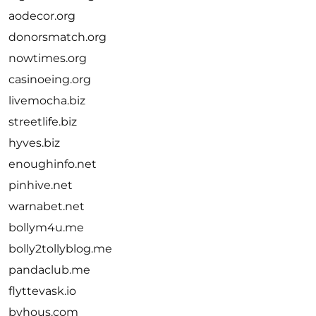
aodecor.org
donorsmatch.org
nowtimes.org
casinoeing.org
livemocha.biz
streetlife.biz
hyves.biz
enoughinfo.net
pinhive.net
warnabet.net
bollym4u.me
bolly2tollyblog.me
pandaclub.me
flyttevask.io
byhous.com