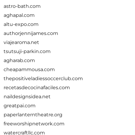
astro-bath.com
aghapal.com
altu-expo.com
authorjennijames.com
viajearoma.net
tsutsuji-parkin.com
agharab.com
cheapammousa.com
thepositiveladiessoccerclub.com
recetasdecocinafaciles.com
naildesignsidea.net
greatpai.com
paperlanterntheatre.org
freeworshipnetwork.com
watercraftllc.com