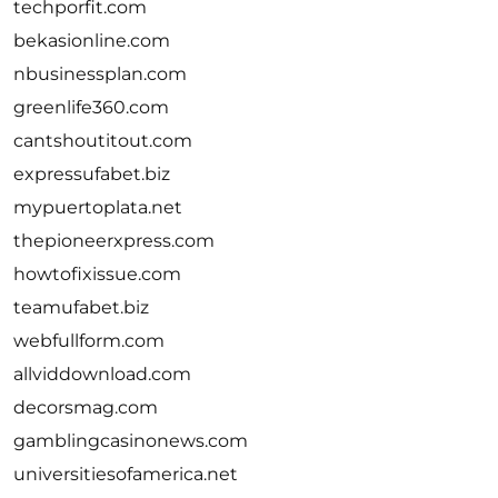
techporfit.com
bekasionline.com
nbusinessplan.com
greenlife360.com
cantshoutitout.com
expressufabet.biz
mypuertoplata.net
thepioneerxpress.com
howtofixissue.com
teamufabet.biz
webfullform.com
allviddownload.com
decorsmag.com
gamblingcasinonews.com
universitiesofamerica.net