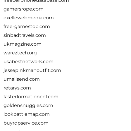
freecellphonedatabase.com
gamersrope.com
exellewebmedia.com
free-gamestop.com
sinbadtravels.com
ukmagzine.com
wareztech.org
usabestnetwork.com
jessepinkmanoutfit.com
umailsend.com
retarys.com
fasterformationcpf.com
goldensnuggles.com
lookbattlemap.com
buyrdpservice.com