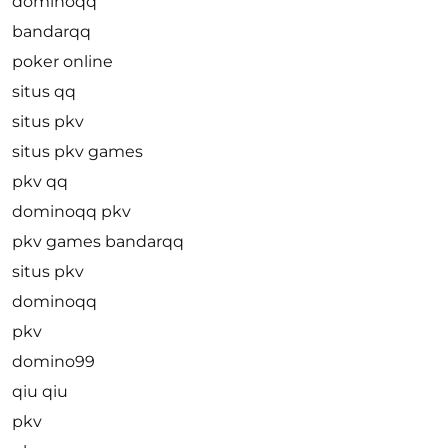
dominoqq
bandarqq
poker online
situs qq
situs pkv
situs pkv games
pkv qq
dominoqq pkv
pkv games bandarqq
situs pkv
dominoqq
pkv
domino99
qiu qiu
pkv