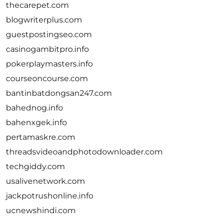
thecarepet.com
blogwriterplus.com
guestpostingseo.com
casinogambitpro.info
pokerplaymasters.info
courseoncourse.com
bantinbatdongsan247.com
bahednog.info
bahenxgek.info
pertamaskre.com
threadsvideoandphotodownloader.com
techgiddy.com
usalivenetwork.com
jackpotrushonline.info
ucnewshindi.com