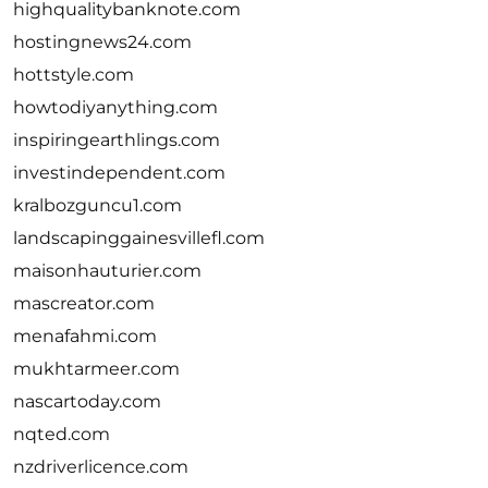
highqualitybanknote.com
hostingnews24.com
hottstyle.com
howtodiyanything.com
inspiringearthlings.com
investindependent.com
kralbozguncu1.com
landscapinggainesvillefl.com
maisonhauturier.com
mascreator.com
menafahmi.com
mukhtarmeer.com
nascartoday.com
nqted.com
nzdriverlicence.com