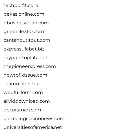
techporfit.com
bekasionline.com
nbusinessplan.com
greenlife360.com
cantshoutitout.com
expressufabet.biz
mypuertoplata.net
thepioneerxpress.com
howtofixissue.com
teamufabet.biz
webfullform.com
allviddownload.com
decorsmag.com
gamblingcasinonews.com
universitiesofamerica.net