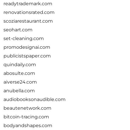
readytrademark.com
renovationsrated.com
scoziarestaurant.com
seohart.com
set-cleaning.com
promodesignai.com
publicistspaper.com
quindaily.com
abosulte.com
aiverse24.com
anubella.com
audiobooksonaudible.com
beautenetwork.com
bitcoin-tracing.com
bodyandshapes.com