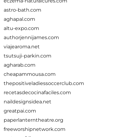
eczema-naturalcures.com
astro-bath.com
aghapal.com
altu-expo.com
authorjennijames.com
viajearoma.net
tsutsuji-parkin.com
agharab.com
cheapammousa.com
thepositiveladiessoccerclub.com
recetasdecocinafaciles.com
naildesignsidea.net
greatpai.com
paperlanterntheatre.org
freeworshipnetwork.com