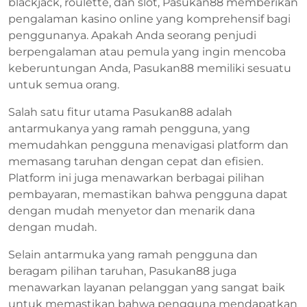
blackjack, roulette, dan slot, Pasukan88 memberikan
pengalaman kasino online yang komprehensif bagi
penggunanya. Apakah Anda seorang penjudi
berpengalaman atau pemula yang ingin mencoba
keberuntungan Anda, Pasukan88 memiliki sesuatu
untuk semua orang.
Salah satu fitur utama Pasukan88 adalah
antarmukanya yang ramah pengguna, yang
memudahkan pengguna menavigasi platform dan
memasang taruhan dengan cepat dan efisien.
Platform ini juga menawarkan berbagai pilihan
pembayaran, memastikan bahwa pengguna dapat
dengan mudah menyetor dan menarik dana
dengan mudah.
Selain antarmuka yang ramah pengguna dan
beragam pilihan taruhan, Pasukan88 juga
menawarkan layanan pelanggan yang sangat baik
untuk memastikan bahwa pengguna mendapatkan