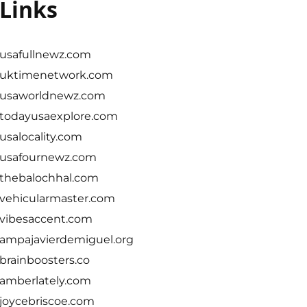
Links
usafullnewz.com
uktimenetwork.com
usaworldnewz.com
todayusaexplore.com
usalocality.com
usafournewz.com
thebalochhal.com
vehicularmaster.com
vibesaccent.com
ampajavierdemiguel.org
brainboosters.co
amberlately.com
joycebriscoe.com