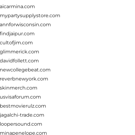
aicarmina.com
mypartysupplystore.com
annforwisconsin.com
findjaipur.com
cultofjim.com
glimmerick.com
davidfollett.com
newcollegebeat.com
reverbnewyork.com
skinmerch.com
usvisaforum.com
bestmovierulz.com
jagalchi-trade.com
loopersound.com
minapenelope.com