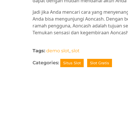
dapat dengan mudah mendanai akun Anda d
Jadi jika Anda mencari cara yang menyena
Anda bisa mengunjungi Aoncash. Dengan b
ramah pengguna, Aoncash adalah tujuan 
Temukan sensasi dan kegembiraan Aoncash 
Tags:
demo slot
,
slot
Categories:
Situs Slot
Slot Gratis