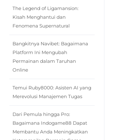
The Legend of Ligamansion:
Kisah Menghantui dan
Fenomena Supernatural
Bangkitnya Navibet: Bagaimana
Platform Ini Mengubah
Permainan dalam Taruhan
Online
Temui Ruby8000: Asisten AI yang
Merevolusi Manajemen Tugas
Dari Pemula hingga Pro:
Bagaimana Indogame88 Dapat
Membantu Anda Meningkatkan