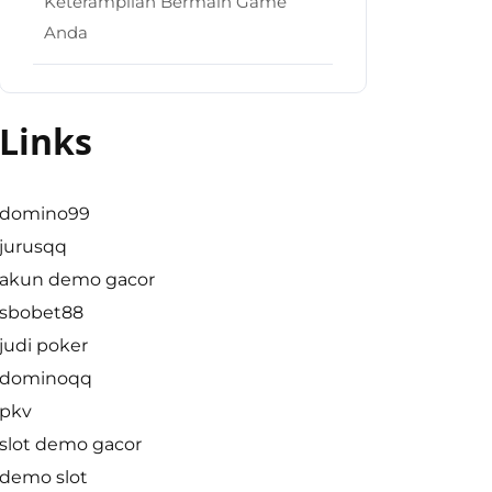
Keterampilan Bermain Game
Anda
Links
domino99
jurusqq
akun demo gacor
sbobet88
judi poker
dominoqq
pkv
slot demo gacor
demo slot