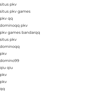
situs pkv
situs pkv games
pkv qq
dominoqq pkv
pkv games bandarqq
situs pkv
dominoqq
pkv
domino99
qiu qiu
pkv
pkv
qq