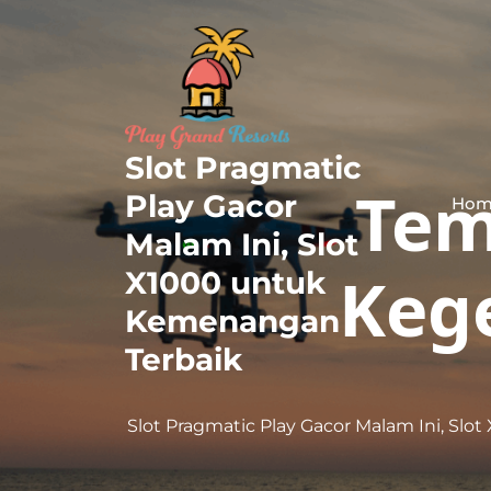
Skip
to
content
Slot Pragmatic
Tem
Play Gacor
Hom
Malam Ini, Slot
Keg
X1000 untuk
Kemenangan
Terbaik
Slot Pragmatic Play Gacor Malam Ini, Sl